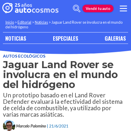
Vendé tu auto
Inicio
>
Editorial
>
Noticias
>
Jaguar Land Rover se involucra en el mundo
del hidrógeno
NOTICIAS
ESPECIALES
GALERIAS
AUTOS ECOLÓGICOS
Jaguar Land Rover se
involucra en el mundo
del hidrógeno
Un prototipo basado en el Land Rover
Defender evaluará la efectividad del sistema
de celda de combustible, ya utilizado por
varias marcas asiáticas.
Marcelo Palomino
| 21/6/2021