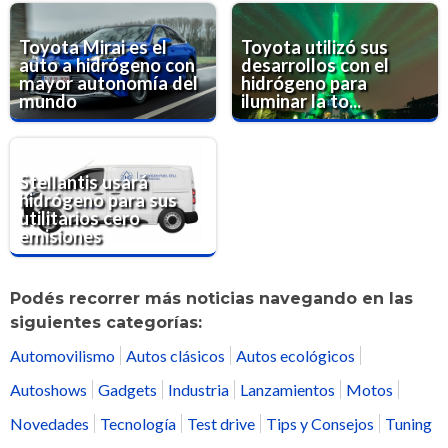
Toyota Mirai es el
Toyota utilizó sus
auto a hidrógeno con
desarrollos con el
mayor autonomía del
hidrógeno para
mundo
iluminar la to...
Stellantis usará
hidrógeno para sus
utilitarios cero
emisiones
Podés recorrer más noticias navegando en las
siguientes categorías:
Automovilismo
Autos clásicos
Autos ecológicos
Autoshows
Gadgets
Industria
Lanzamientos
Motos
Novedades
Tecnología
Test drive
Tips y Consejos
Tuning