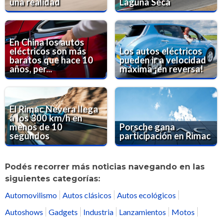
una realidad
Laguna Seca
En China los autos
eléctricos son más
Los autos eléctricos
baratos que hace 10
pueden ir a velocidad
años, per...
máxima ¡en reversa!
El Rimac Nevera llega
a los 300 km/h en
menos de 10
Porsche gana
segundos
participación en Rimac
Podés recorrer más noticias navegando en las
siguientes categorías:
Automovilismo
Autos clásicos
Autos ecológicos
Autoshows
Gadgets
Industria
Lanzamientos
Motos