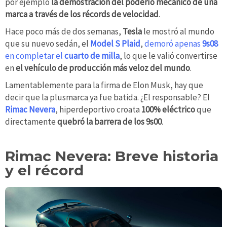
por ejemplo
la demostración del poderío mecánico de una
marca a través de los récords de velocidad
.
Hace poco más de dos semanas,
Tesla
le mostró al mundo
que su nuevo sedán, el
Model S Plaid
,
demoró apenas
9s08
en completar el
cuarto de milla
, lo que le valió convertirse
en
el vehículo de producción más veloz del mundo
.
Lamentablemente para la firma de Elon Musk, hay que
decir que la plusmarca ya fue batida. ¿El responsable? El
Rimac Nevera
, hiperdeportivo croata
100% eléctrico
que
directamente
quebró la barrera de los 9s00
.
Rimac Nevera: Breve historia
y el récord