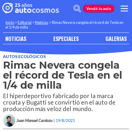
Vendé tu auto
Inicio
>
Editorial
>
Noticias
>
Rimac Nevera congela el récord de Tesla en
el 1/4 de milla
NOTICIAS
ESPECIALES
GALERIAS
AUTOS ECOLÓGICOS
Rimac Nevera congela
el récord de Tesla en el
1/4 de milla
El hiperdeportivo fabricado por la marca
croata y Bugatti se convirtió en el auto de
producción más veloz del mundo.
Juan Manuel Cardozo
| 19/8/2021