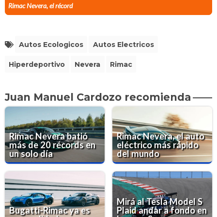
Rimac Nevera, el récord
Autos Ecologicos
Autos Electricos
Hiperdeportivo
Nevera
Rimac
Juan Manuel Cardozo recomienda
Rimac Nevera batió
Rimac Nevera, el auto
más de 20 récords en
eléctrico más rápido
un solo día
del mundo
Mirá al Tesla Model S
Bugatti-Rimac ya es
Plaid andar a fondo en