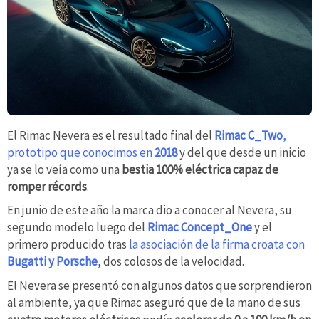
El Rimac Nevera es el resultado final del
Rimac C_Two
,
prototipo que conocimos en
2018
y del que desde un inicio
ya se lo veía como una
bestia 100% eléctrica capaz de
romper récords
.
En junio de este año la marca dio a conocer al Nevera, su
segundo modelo luego del
Rimac Concept_One
y el
primero producido tras
la asociación de la firma croata con
Bugatti y Porsche
, dos colosos de la velocidad.
El Nevera se presentó con algunos datos que sorprendieron
al ambiente, ya que Rimac aseguró que de la mano de sus