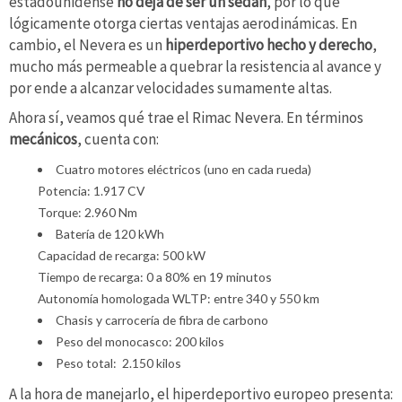
estadounidense
no deja de ser un sedán
, por lo que
lógicamente otorga ciertas ventajas aerodinámicas. En
cambio, el Nevera es un
hiperdeportivo hecho y derecho
,
mucho más permeable a quebrar la resistencia al avance y
por ende a alcanzar velocidades sumamente altas.
Ahora sí, veamos qué trae el Rimac Nevera. En términos
mecánicos
, cuenta con:
Cuatro motores eléctricos (uno en cada rueda)
Potencia: 1.917 CV
Torque: 2.960 Nm
Batería de 120 kWh
Capacidad de recarga: 500 kW
Tiempo de recarga: 0 a 80% en 19 minutos
Autonomía homologada WLTP: entre 340 y 550 km
Chasis y carrocería de fibra de carbono
Peso del monocasco: 200 kilos
Peso total: 2.150 kilos
A la hora de manejarlo, el hiperdeportivo europeo presenta: