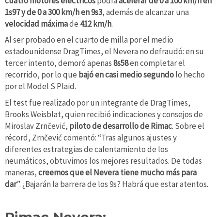
cuatro motores eléctricos
podía
acelerar de 0 a 100 km/h en
1s97 y de 0 a 300 km/h en 9s3
, además de alcanzar una
velocidad máxima
de
412 km/h
.
Al ser probado en el cuarto de milla por el medio
estadounidense DragTimes, el Nevera no defraudó: en su
tercer intento, demoró apenas
8s58
en completar el
recorrido, por lo que
bajó en casi medio segundo
lo hecho
por el Model S Plaid.
El test fue realizado por un integrante de DragTimes,
Brooks Weisblat, quien recibió indicaciones y consejos de
Miroslav Zrnčević,
piloto de desarrollo de Rimac
. Sobre el
récord, Zrnčević comentó: “Tras algunos ajustes y
diferentes estrategias de calentamiento de los
neumáticos, obtuvimos los mejores resultados. De todas
maneras,
creemos que el Nevera tiene mucho más para
dar
”. ¿Bajarán la barrera de los 9s? Habrá que estar atentos.
Rimac Nevera: