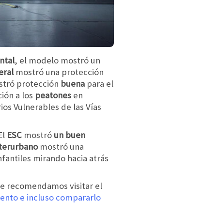
ntal
, el modelo mostró un
eral
mostró una protección
stró protección
buena
para el
ión a los
peatones
en
s Vulnerables de las Vías
El
ESC
mostró
un buen
terurbano
mostró una
antiles mirando hacia atrás
te recomendamos visitar el
ento e incluso compararlo