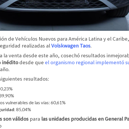
ón de Vehículos Nuevos para América Latina y el Caribe,
eguridad realizadas al
Volskwagen Taos
.
a la venta desde este año, cosechó resultados inmejorabl
o
inédito
desde que
el organismo regional implementó 
año.
siguientes resultados:
90,23%
 89,90%
os vulnerables de las vías: 60,61%
guridad
: 85,04%
s son válidos
para
las unidades producidas en General P
o