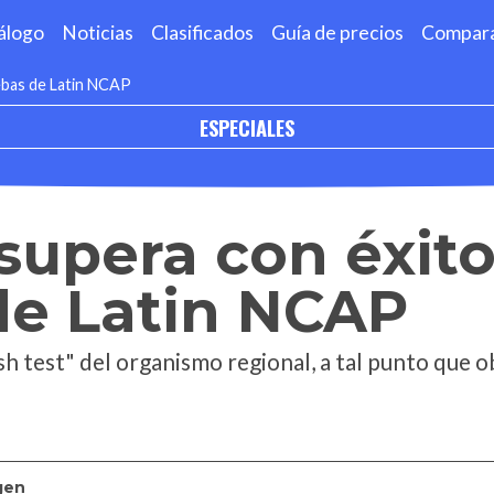
álogo
Noticias
Clasificados
Guía de precios
Compar
ebas de Latin NCAP
ESPECIALES
upera con éxito
de Latin NCAP
sh test" del organismo regional, a tal punto que
gen