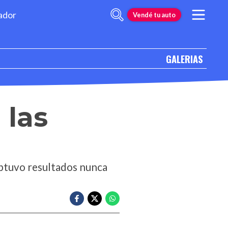
ador
Vendé tu auto
GALERIAS
 las
 obtuvo resultados nunca