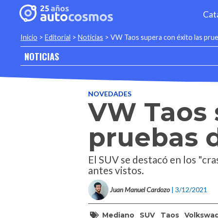
Cat
Inicio
>
Editorial
>
Noticias
>
VW Taos supera con éxito las pru
NOTICIAS
NOVEDADES
VW Taos s
pruebas 
El SUV se destacó en los "cra
antes vistos.
Juan Manuel Cardozo
| 3/12/2021
Mediano
SUV
Taos
Volkswa