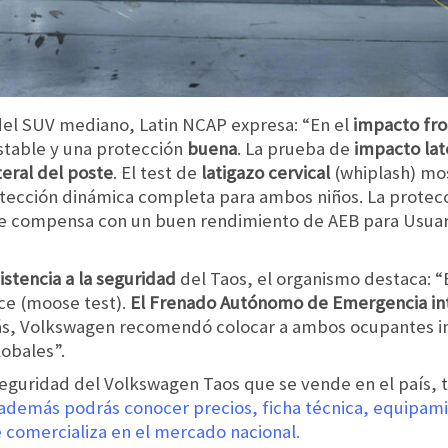
 del SUV mediano, Latin NCAP expresa: “En el
impacto fro
table y una protección
buena
. La prueba de
impacto lat
eral del poste
. El test de
latigazo cervical
(whiplash) mo
rotección dinámica completa para ambos niños. La protecc
e compensa con un buen rendimiento de AEB para Usuario
stencia a la seguridad
del Taos, el organismo destaca: “
ce (moose test).
El Frenado Autónomo de Emergencia in
s, Volkswagen recomendó colocar a ambos ocupantes inf
lobales”.
seguridad del Volkswagen Taos que se vende en el país, 
además podrás conocer precios, ficha técnica, equipami
 comercializa en el mercado nacional.