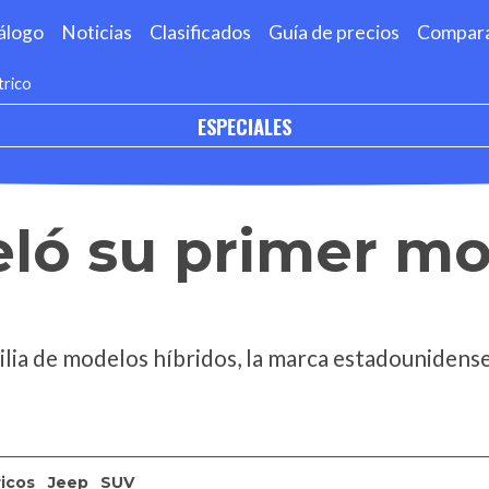
álogo
Noticias
Clasificados
Guía de precios
Compar
trico
ESPECIALES
eló su primer m
ilia de modelos híbridos, la marca estadounidens
ricos
Jeep
SUV