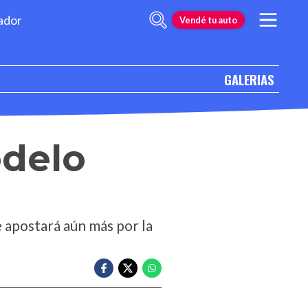
ador
Vendé tu auto
GALERIAS
odelo
e apostará aún más por la