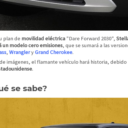
u plan de
movilidad eléctrica
"Dare Forward 2030",
Stell
á un modelo cero emisiones
, que se sumará a las versio
ass
,
Wrangler
y
Grand Cherokee
.
 de imágenes, el
flamante vehículo hará historia,
debido 
estadounidense
.
Qué se sabe?