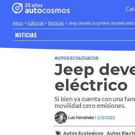
Cat
Inicio
>
Editorial
>
Noticias
>
Jeep develó su primer modelo eléc
NOTICIAS
AUTOS ECOLÓGICOS
Jeep dev
eléctrico
Si bien ya cuenta con una fam
movilidad cero emisiones.
Luis Hernández
| 2/3/2022
Autos Ecologicos
Autos Elect