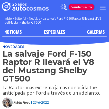
Vendé tu auto
Inicio
>
Editorial
>
Noticias
>
La salvaje Ford F-150 Raptor R llevará el V8
del Mustang Shelby GT500
NOTICIAS
ESPECIALES
GALERIAS
NOVEDADES
La salvaje Ford F-150
Raptor R llevará el V8
del Mustang Shelby
GT500
La Raptor más extrema jamás conocida fue
anticipada por Ford a través de un adelanto.
Rubén Hoyo
| 23/6/2022