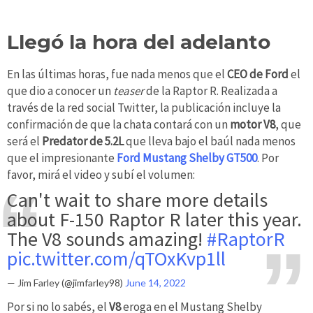
Llegó la hora del adelanto
En las últimas horas, fue nada menos que el
CEO de Ford
el
que dio a conocer un
teaser
de la Raptor R. Realizada a
través de la red social Twitter, la publicación incluye la
confirmación de que la chata contará con un
motor V8
, que
será el
Predator de 5.2L
que lleva bajo el baúl nada menos
que el impresionante
Ford Mustang Shelby GT500
. Por
favor, mirá el video y subí el volumen:
Can't wait to share more details
about F-150 Raptor R later this year.
The V8 sounds amazing!
#RaptorR
pic.twitter.com/qTOxKvp1ll
— Jim Farley (@jimfarley98)
June 14, 2022
Por si no lo sabés, el
V8
eroga en el Mustang Shelby