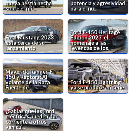
nueva bestia hecha
potencia y agresividad
sobre el mi...
para el nu...
Ford F-150 Heritage
Ford Mustang 2023
Edition 2023, el
está cerca de su
homenaje a las
lanzamiento
leyendas de los...
Maverick, Ranger, F-
150 y Raptors: Al
volante de la Raza
Ford F-150 Lightning
Fuerte de ...
ya se produce en serie
¿Sabías que las Ford
eléctricas pueden dar
corriente a otros
vehícu...