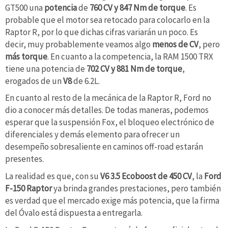
GT500 una
potencia
de
760 CV y 847 Nm de torque
. Es
probable que el motor sea retocado para colocarlo en la
Raptor R, por lo que dichas cifras variarán un poco. Es
decir, muy probablemente veamos algo
menos de CV
, pero
más torque
. En cuanto a la competencia, la RAM 1500 TRX
tiene una potencia de
702 CV y 881 Nm de torque
,
erogados de un
V8
de 6.2L.
En cuanto al resto de la mecánica de la Raptor R, Ford no
dio a conocer más detalles. De todas maneras, podemos
esperar que la suspensión Fox, el bloqueo electrónico de
diferenciales y demás elemento para ofrecer un
desempeño sobresaliente en caminos off-road estarán
presentes.
La realidad es que, con su
V6 3.5 Ecoboost de 450 CV
, la
Ford
F-150 Raptor
ya brinda grandes prestaciones, pero también
es verdad que el mercado exige más potencia, que la firma
del Óvalo está dispuesta a entregarla.