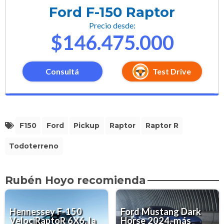
Ford F-150 Raptor
Precio desde:
$146.475.000
Consultá
Test Drive
F150
Ford
Pickup
Raptor
Raptor R
Todoterreno
Rubén Hoyo recomienda
Hennessey F-150
Ford Mustang Dark
VelociRaptoR 6X6, la
Horse 2024, más