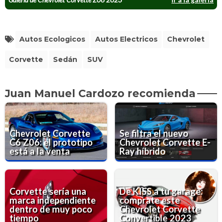
Autos Ecologicos
Autos Electricos
Chevrolet
Corvette
Sedán
SUV
Juan Manuel Cardozo recomienda
Chevrolet Corvette
Se filtra el nuevo
C6 Z06: el prototipo
Chevrolet Corvette E-
está a la venta
Ray híbrido
Corvette sería una
De KISS a tu garage:
marca independiente
comprate este
dentro de muy poco
Chevrolet Corvette
tiempo
Convertible 2023