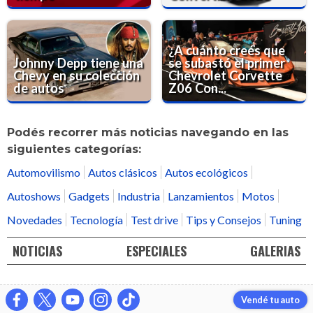
¿A cuánto creés que
Johnny Depp tiene una
se subastó el primer
Chevy en su colección
Chevrolet Corvette
de autos
Z06 Con...
Podés recorrer más noticias navegando en las
siguientes categorías:
Automovilismo
Autos clásicos
Autos ecológicos
Autoshows
Gadgets
Industria
Lanzamientos
Motos
Novedades
Tecnología
Test drive
Tips y Consejos
Tuning
NOTICIAS
ESPECIALES
GALERIAS
Vendé tu auto