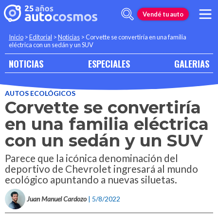
Vendé tu auto
Inicio
>
Editorial
>
Noticias
>
Corvette se convertiría en una familia
eléctrica con un sedán y un SUV
NOTICIAS
ESPECIALES
GALERIAS
AUTOS ECOLÓGICOS
Corvette se convertiría
en una familia eléctrica
con un sedán y un SUV
Parece que la icónica denominación del
deportivo de Chevrolet ingresará al mundo
ecológico apuntando a nuevas siluetas.
Juan Manuel Cardozo
| 5/8/2022