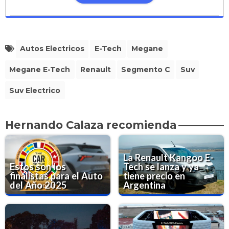
Autos Electricos
E-Tech
Megane
Megane E-Tech
Renault
Segmento C
Suv
Suv Electrico
Hernando Calaza recomienda
La Renault Kangoo E-
Estos son los
Tech se lanza y ya
finalistas para el Auto
tiene precio en
del Año 2025
Argentina