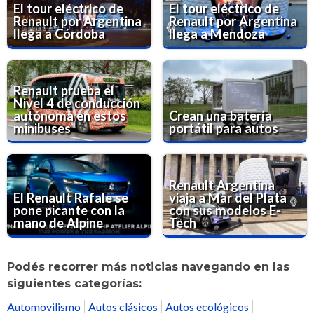
El tour eléctrico de
El tour eléctrico de
Renault por Argentina
Renault por Argentina
llega a Córdoba
llega a Mendoza
Renault prueba el
Nivel 4 de conducción
autónoma en estos
Crean una batería
minibuses
portátil para autos
Renault Argentina
El Renault Rafale se
viaja a Mar del Plata
pone picante con la
con sus modelos E-
mano de Alpine
Tech
Podés recorrer más noticias navegando en las
siguientes categorías:
Automovilismo
Autos clásicos
Autos ecológicos