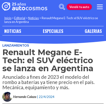
Vendé tu auto
Inicio
>
Editorial
>
Noticias
>
Renault Megane E-Tech: el SUV eléctrico se
lanza en Argentina
NOTICIAS
ESPECIALES
GALERIAS
LANZAMIENTOS
Renault Megane E-
Tech: el SUV eléctrico
se lanza en Argentina
Anunciado a fines de 2023 el modelo del
rombo a baterías ya tiene precio en el país.
Mecánica, equipamiento y más.
Hernando Calaza
| 22/4/2024