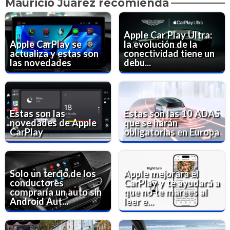
Mauricio Juárez recomienda
Apple Car Play Ultra:
Apple CarPlay se
la evolución de la
actualiza y estas son
conectividad tiene un
las novedades
debu...
Estas son las
Estas son las 10 ADAS
novedades de Apple
que se harán
CarPlay
obligatorias en Europa
Solo un tercio de los
Apple mejorará el
conductores
CarPlay y te ayudará a
compraría un auto sin
que no te marees al
Android Aut...
leer e...