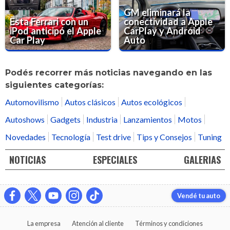
GM eliminará la
Esta Ferrari con un
conectividad a Apple
iPod anticipó el Apple
CarPlay y Android
Car Play
Auto
Podés recorrer más noticias navegando en las
siguientes categorías:
Automovilismo
Autos clásicos
Autos ecológicos
Autoshows
Gadgets
Industria
Lanzamientos
Motos
Novedades
Tecnología
Test drive
Tips y Consejos
Tuning
NOTICIAS
ESPECIALES
GALERIAS
Vendé tu auto
La empresa
Atención al cliente
Términos y condiciones