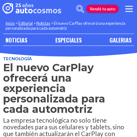
Vendé tu auto
Inicio
>
Editorial
>
Noticias
>
El nuevo CarPlay ofrecerá una experiencia
personalizada para cada automotriz
NOTICIAS
ESPECIALES
GALERIAS
TECNOLOGÍA
El nuevo CarPlay
ofrecerá una
experiencia
personalizada para
cada automotriz
La empresa tecnológica no solo tiene
novedades para sus celulares y tablets, sino
que también actualizarán el CarPlay con