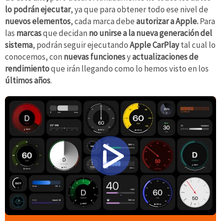
lo podrán ejecutar
, ya que para obtener todo ese nivel de
nuevos elementos
, cada marca debe
autorizar a Apple.
Para
las
marcas
que decidan
no unirse a la nueva generación del
sistema
, podrán seguir ejecutando
Apple CarPlay
tal cual lo
conocemos, con
nuevas funciones
y
actualizaciones de
rendimiento
que irán llegando como lo hemos visto en los
últimos años
.