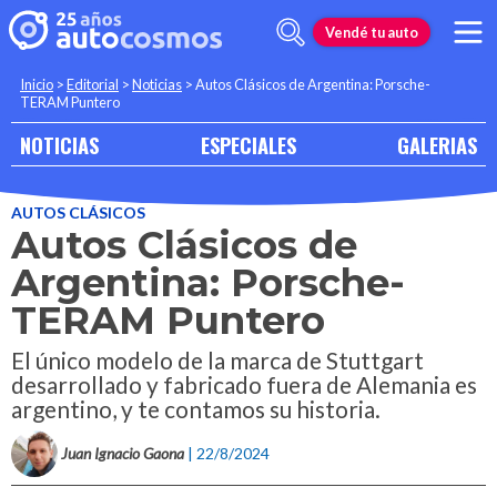
Vendé tu auto
Inicio
>
Editorial
>
Noticias
>
Autos Clásicos de Argentina: Porsche-
TERAM Puntero
NOTICIAS
ESPECIALES
GALERIAS
AUTOS CLÁSICOS
Autos Clásicos de
Argentina: Porsche-
TERAM Puntero
El único modelo de la marca de Stuttgart
desarrollado y fabricado fuera de Alemania es
argentino, y te contamos su historia.
Juan Ignacio Gaona
| 22/8/2024