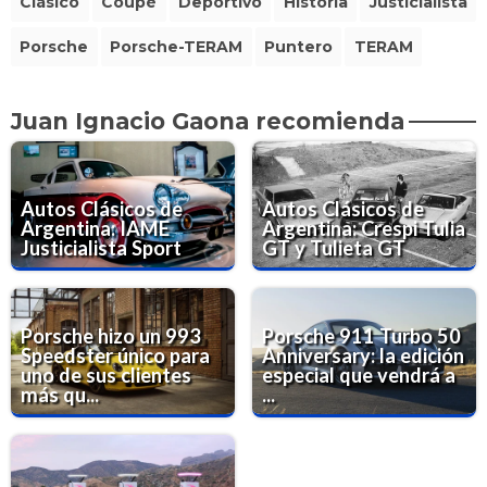
Clásico
Coupé
Deportivo
Historia
Justicialista
Porsche
Porsche-TERAM
Puntero
TERAM
Juan Ignacio Gaona recomienda
Autos Clásicos de
Autos Clásicos de
Argentina: IAME
Argentina: Crespi Tulia
Justicialista Sport
GT y Tulieta GT
Porsche hizo un 993
Porsche 911 Turbo 50
Speedster único para
Anniversary: la edición
uno de sus clientes
especial que vendrá a
más qu...
...