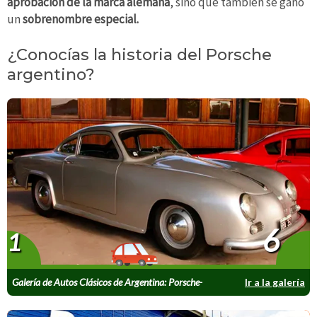
aprobación de la marca alemana
, sino que también se ganó
un
sobrenombre especial.
¿Conocías la historia del Porsche
argentino?
6
1
Galería de Autos Clásicos de Argentina: Porsche-
Ir a la galería
TERAM Puntero