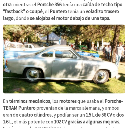
otra
: mientras el
Porsche 356
tenía una
caída de techo tipo
“fastback” o coupé
, el
Puntero
tenía un
voladizo trasero
largo
, donde
se alojaba el
motor debajo de una tapa.
En
términos mecánicos
, los
motores
que usaba el
Porsche-
TERAM Puntero
provenían de la marca alemana, y ambos
eran de
cuatro cilindros
, y podían ser un
1.5 L de 56 CV
o
dos
1.6 L
, el más potente con
102 CV gracias a algunas mejoras
.