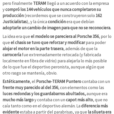
pero finalmente
TERAM
llegó a un acuerdo con la empresa
y
compró los 144 vehículos que nunca completaron su
producción
(recordemos que se construyeron solo
162
Justicialistas
), y la única
condición
era que debían
adoptarle un cambio de imagen para que no se reconociera.
La idea era que
el modelo se pareciera al Porsche 356
, por lo
que
el chasis se tuvo que reforzar y modificar
para poder
alojar el motor en la parte trasera
, además de que la
carrocería
fue extremadamente retocada (y fabricada
localmente en fibra de vidrio) para alejarla lo más posible
de lo que fue el deportivo peronista, aunque algún que
otro rasgo se mantenía, obvio.
Estéticamente
, el
Porsche-TERAM Puntero
contaba con un
frente muy parecido al del 356
, con elementos como las
luces redondas y los guardabarros abultados,
aunque era
mucho más
largo
y contaba con un
capot más alto
, que no
caía tanto como en el deportivo alemán. La
diferencia más
evidente
estaba a partir del parabrisas, ya que
la silueta era