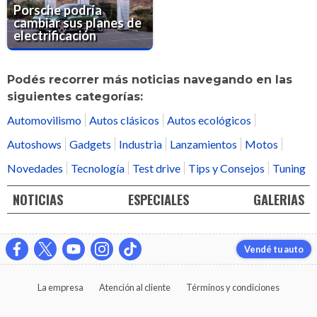
Porsche podría
cambiar sus planes de
electrificación
Podés recorrer más noticias navegando en las
siguientes categorías:
Automovilismo
Autos clásicos
Autos ecológicos
Autoshows
Gadgets
Industria
Lanzamientos
Motos
Novedades
Tecnología
Test drive
Tips y Consejos
Tuning
NOTICIAS
ESPECIALES
GALERIAS
Vendé tu auto
La empresa
Atención al cliente
Términos y condiciones