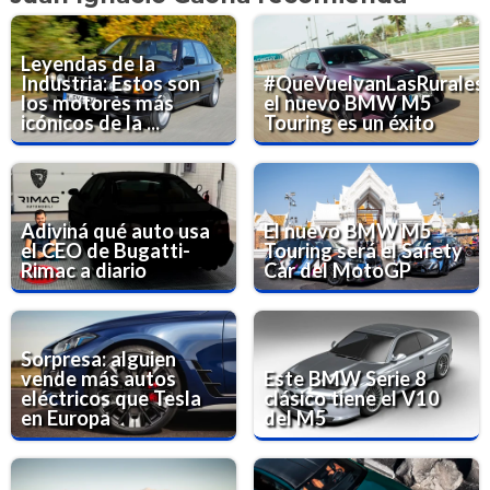
Leyendas de la
Industria: Estos son
#QueVuelvanLasRurales:
los motores más
el nuevo BMW M5
icónicos de la ...
Touring es un éxito
Adiviná qué auto usa
El nuevo BMW M5
el CEO de Bugatti-
Touring será el Safety
Rimac a diario
Car del MotoGP
Sorpresa: alguien
vende más autos
Este BMW Serie 8
eléctricos que Tesla
clásico tiene el V10
en Europa
del M5