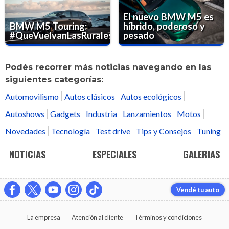
El nuevo BMW M5 es
BMW M5 Touring:
híbrido, poderoso y
#QueVuelvanLasRurales
pesado
Podés recorrer más noticias navegando en las
siguientes categorías:
Automovilismo
Autos clásicos
Autos ecológicos
Autoshows
Gadgets
Industria
Lanzamientos
Motos
Novedades
Tecnología
Test drive
Tips y Consejos
Tuning
NOTICIAS
ESPECIALES
GALERIAS
Vendé tu auto
La empresa
Atención al cliente
Términos y condiciones