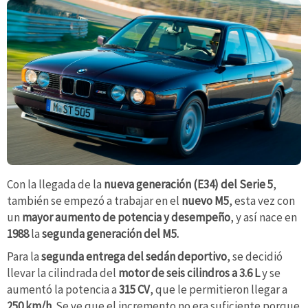
Con la llegada de la
nueva generación (E34) del Serie 5
,
también se empezó a trabajar en el
nuevo M5
, esta vez con
un
mayor aumento de potencia y desempeño
, y así nace en
1988
la
segunda generación del M5.
Para la
segunda entrega del sedán
deportivo
, se decidió
llevar la cilindrada del
motor de seis cilindros a 3.6 L
y se
aumentó la potencia a
315 CV
, que le permitieron llegar a
250 km/h.
Se ve que el incremento no era suficiente porque