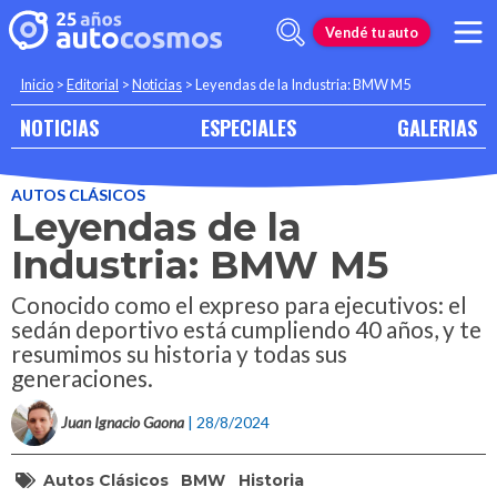
Vendé tu auto
Inicio
>
Editorial
>
Noticias
>
Leyendas de la Industria: BMW M5
NOTICIAS
ESPECIALES
GALERIAS
AUTOS CLÁSICOS
Leyendas de la
Industria: BMW M5
Conocido como el expreso para ejecutivos: el
sedán deportivo está cumpliendo 40 años, y te
resumimos su historia y todas sus
generaciones.
Juan Ignacio Gaona
| 28/8/2024
Autos Clásicos
BMW
Historia