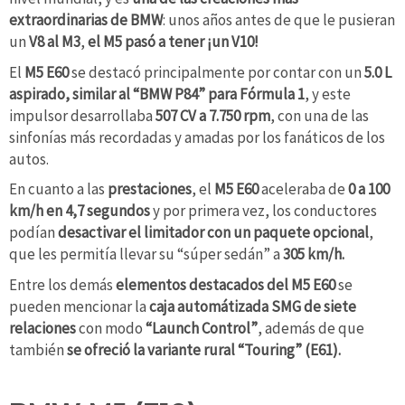
extraordinarias de BMW
: unos años antes de que le pusieran
un
V8 al M3
,
el M5 pasó a tener ¡un V10!
El
M5 E60
se destacó principalmente por contar con un
5.0 L
aspirado, similar al “BMW P84” para Fórmula 1
, y este
impulsor desarrollaba
507 CV a 7.750 rpm
, con una de las
sinfonías más recordadas y amadas por los fanáticos de los
autos.
En cuanto a las
prestaciones
, el
M5 E60
aceleraba de
0 a 100
km/h en 4,7 segundos
y por primera vez, los conductores
podían
desactivar el limitador con un paquete opcional
,
que les permitía llevar su “súper sedán” a
305 km/h.
Entre los demás
elementos destacados del M5 E60
se
pueden mencionar la
caja automátizada SMG de siete
relaciones
con modo
“Launch Control”
, además de que
también
se ofreció la variante rural “Touring” (E61).