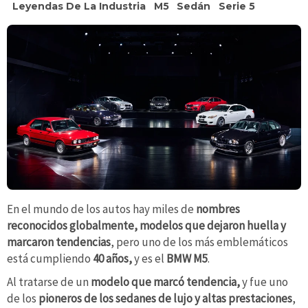
Leyendas De La Industria
M5
Sedán
Serie 5
En el mundo de los autos hay miles de
nombres
reconocidos globalmente, modelos que dejaron huella y
marcaron tendencias
, pero uno de los más emblemáticos
está cumpliendo
40 años,
y es el
BMW M5
.
Al tratarse de un
modelo que marcó tendencia,
y fue uno
de los
pioneros de los sedanes de lujo y altas prestaciones
,