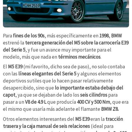
Para
fines de los 90s
, más específicamente en
1998
,
BMW
estrenó la
tercera generación del M5
sobre la carrocería E39
del Serie 5
, y fue un avance muy importante para el
modelo, más que nada en
términos mecánicos
.
El
M5 E39
(mi favorito, dicho sea de paso), no solo contaba
con las
líneas elegantes del Serie 5
y algunos elementos
deportivos sutiles que lo hacen pasar relativamente
desapercibido, sino que
lo importante estaba debajo del
capot
, ya que se dejaban de lado los
seis cilindros
para
pasar a un
V8 de 4.9 L
que producía
400 CV y 500 Nm
, que era
el mismo que usaría más adelante el flamante
BMW Z8.
Otros elementos interesantes del
M5 E39
eran la
tracción
trasera y la caja manual de seis relaciones
(ideal para