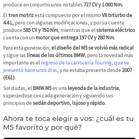
produce en conjunto unos notables
727 CV y 1.000 Nm.
El
tren motriz
está compuesto por el mismo
V8 biturbo de
4.4 L
, pero con algunas modificaciones, y por su cuenta
produce
585 CV y 750 Nm
, mientras que el
sistema
eléctrico
cuenta con un
motor que entrega
197 CV y 280 Nm.
Para esta generación,
el diseño del M5 se volvió más radical
y sigue las
líneas de los últimos BMW
, pero la novedad más
importante es el
regreso de la carrocería Touring, que se
presentó hace unos días
, y no estaba presente desde
2007
(E61)
.
Sin dudas, el
BMW M5
es una
leyenda de la industria
,
superándose con cada generación y siguiendo sus
principios de
sedán deportivo, lujoso y rápido.
Ahora te toca elegir a vos: ¿cuál es tu
M5 favorito y por qué?