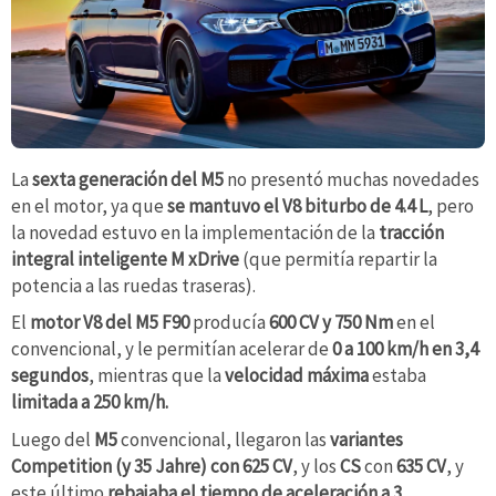
La
sexta generación del M5
no presentó muchas novedades
en el motor, ya que
se mantuvo el V8 biturbo de 4.4 L
, pero
la novedad estuvo en la implementación de la
tracción
integral inteligente M xDrive
(que permitía repartir la
potencia a las ruedas traseras).
El
motor V8 del M5 F90
producía
600 CV y 750 Nm
en el
convencional, y le permitían acelerar de
0 a 100 km/h en 3,4
segundos
, mientras que la
velocidad
máxima
estaba
limitada a 250 km/h.
Luego del
M5
convencional, llegaron las
variantes
Competition (y 35 Jahre)
con 625 CV
, y los
CS
con
635 CV
, y
este último
rebajaba el tiempo de aceleración a 3