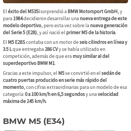
El
éxito del M535i
sorprendió a
BMW Motorsport GmbH
, y
para
1984
decidieron desarrollar una
nueva entrega de este
modelo deportivo
, pero esta vez sobre la
nueva generación
del Serie 5 (E28)
, y así nació el
primer
M5 de la historia
.
El
M5 E28S
contaba con un motor de
seis cilindros en línea y
3.5 L
que entregaba
286 CV
y se había utilizado en
competición, además de que era
muy similar al del
superdeportivo BMW M1
.
Gracias a este impulsor, el
M5
se convirtió en el
sedán de
cuatro puertas producido en serie más rápido del
momento
, con cifras extraordinarias para un modelo de esa
categoría:
0 a 100 km/h en 6,5 segundos
y una
velocidad
máxima de 245 km/h.
BMW M5 (E34)