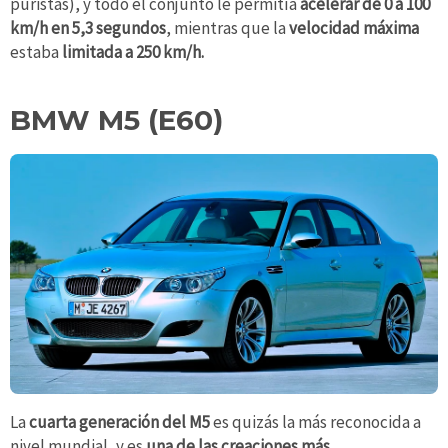
puristas), y todo el conjunto le permitía
acelerar de 0 a 100
km/h en 5,3 segundos
, mientras que la
velocidad máxima
estaba
limitada a 250 km/h.
BMW M5 (E60)
La
cuarta
generación del
M5
es quizás la más reconocida a
nivel mundial, y es
una de las creaciones más