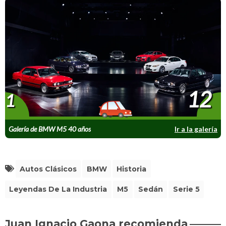
12
1
Galería de BMW M5 40 años
Ir a la galería
Autos Clásicos
BMW
Historia
Leyendas De La Industria
M5
Sedán
Serie 5
Juan Ignacio Gaona recomienda