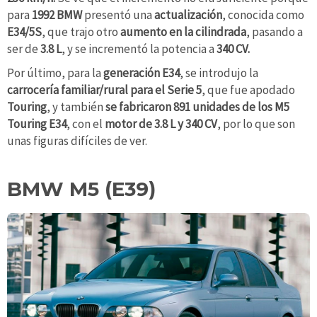
para
1992
BMW
presentó una
actualización
, conocida como
E34/5S
, que trajo otro
aumento en la cilindrada
, pasando a
ser de
3.8 L
, y se incrementó la potencia a
340 CV.
Por último, para la
generación E34
, se introdujo la
carrocería familiar/rural para el Serie 5
, que fue apodado
Touring
, y también
se fabricaron 891 unidades de los M5
Touring E34
, con el
motor de 3.8 L y 340 CV
, por lo que son
unas figuras difíciles de ver.
BMW M5 (E39)