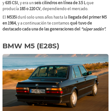
y
635
CSI
, y era un
seis cilindros en línea de 3.5 L
que
producía
185 o 220 CV
, dependiendo el mercado.
El
M535i
duró solo unos años hasta la
llegada del primer M5
en 1984
, y a continuación te contamos
qué tuvo de
destacado cada una de las generaciones
del
“súper sedán”.
BMW M5 (E28S)