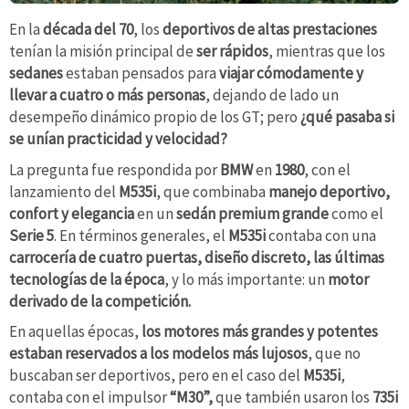
En la
década del 70
, los
deportivos de altas prestaciones
tenían la misión principal de
ser rápidos
, mientras que los
sedanes
estaban pensados para
viajar cómodamente y
llevar a cuatro o más personas
, dejando de lado un
desempeño dinámico propio de los GT; pero
¿qué pasaba si
se unían practicidad y velocidad?
La pregunta fue respondida por
BMW
en
1980
, con el
lanzamiento del
M535i
, que combinaba
manejo deportivo,
confort y elegancia
en un
sedán premium grande
como el
Serie 5
. En términos generales, el
M535i
contaba con una
carrocería de cuatro puertas, diseño discreto, las últimas
tecnologías de la época
, y lo más importante: un
motor
derivado de la competición.
En aquellas épocas,
los motores más grandes y potentes
estaban reservados a los modelos más lujosos
, que no
buscaban ser deportivos, pero en el caso del
M535i
,
contaba con el impulsor
“M30”,
que también usaron los
735i