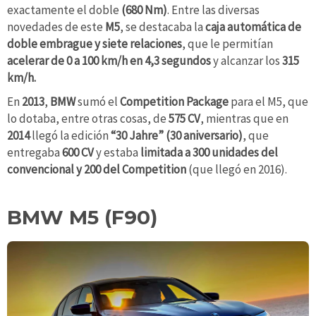
exactamente el doble
(680 Nm)
. Entre las diversas
novedades de este
M5
, se destacaba la
caja automática de
doble embrague y siete relaciones
, que le permitían
acelerar de 0 a 100 km/h en 4,3 segundos
y alcanzar los
315
km/h.
En
2013
,
BMW
sumó el
Competition Package
para el M5, que
lo dotaba, entre otras cosas, de
575 CV
, mientras que en
2014
llegó la edición
“30 Jahre” (30 aniversario)
, que
entregaba
600 CV
y estaba
limitada a 300 unidades del
convencional y 200 del Competition
(que llegó en 2016).
BMW M5 (F90)