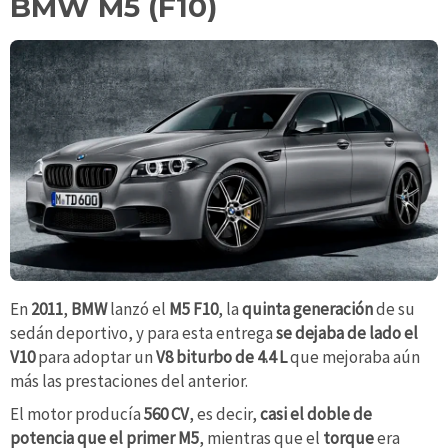
BMW M5 (F10)
En
2011
,
BMW
lanzó el
M5 F10
, la
quinta generación
de su
sedán deportivo, y para esta entrega
se dejaba de lado el
V10
para adoptar un
V8 biturbo de 4.4 L
que mejoraba aún
más las prestaciones del anterior.
El motor producía
560 CV
, es decir,
casi el doble de
potencia que el primer M5
, mientras que el
torque
era