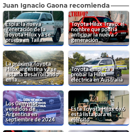
Juan Ignacio Gaona recomienda
Espía: la nueva
Toyota Hilux Travo: el
generación de la
nombre que podría
Toyota Hilux ya se
anticipar la nueva
prueba en Taila...
generación
La próxima Toyota
Hilux argentina ya se
Toyota empieza a
estaría desarrollando
probar la Hilux
en la...
eléctrica en Australia
Los 0km más
vendidos de
Esta Toyota Hilux 6x6
Argentina en
está lista para el
septiembre de 2024
ejército