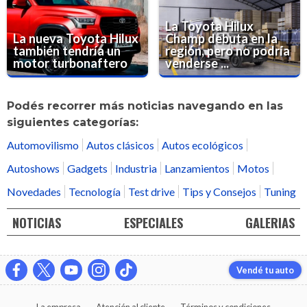
La Toyota Hilux
La nueva Toyota Hilux
Champ debuta en la
también tendría un
región, pero no podría
motor turbonaftero
venderse ...
Podés recorrer más noticias navegando en las
siguientes categorías:
Automovilismo
Autos clásicos
Autos ecológicos
Autoshows
Gadgets
Industria
Lanzamientos
Motos
Novedades
Tecnología
Test drive
Tips y Consejos
Tuning
NOTICIAS
ESPECIALES
GALERIAS
Vendé tu auto
La empresa
Atención al cliente
Términos y condiciones