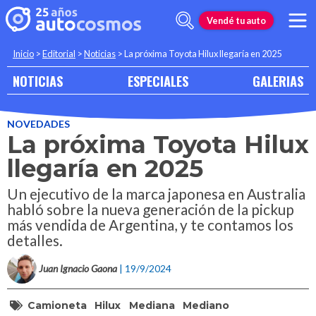
Vendé tu auto
Inicio
>
Editorial
>
Noticias
>
La próxima Toyota Hilux llegaría en 2025
NOTICIAS
ESPECIALES
GALERIAS
NOVEDADES
La próxima Toyota Hilux
llegaría en 2025
Un ejecutivo de la marca japonesa en Australia
habló sobre la nueva generación de la pickup
más vendida de Argentina, y te contamos los
detalles.
Juan Ignacio Gaona
| 19/9/2024
Camioneta
Hilux
Mediana
Mediano