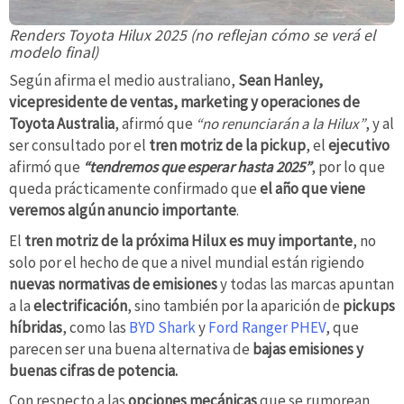
Renders Toyota Hilux 2025 (no reflejan cómo se verá el
modelo final)
Según afirma el medio australiano,
Sean Hanley,
vicepresidente de ventas, marketing y operaciones de
Toyota Australia
, afirmó que
“no renunciarán a la Hilux”
, y al
ser consultado por el
tren motriz de la pickup
, el
ejecutivo
afirmó que
“tendremos que esperar hasta 2025”
, por lo que
queda prácticamente confirmado que
el año que viene
veremos algún anuncio importante
.
El
tren motriz de la próxima Hilux es muy importante
, no
solo por el hecho de que a nivel mundial están rigiendo
nuevas normativas de emisiones
y todas las marcas apuntan
a la
electrificación
, sino también por la aparición de
pickups
híbridas
, como las
BYD Shark
y
Ford Ranger PHEV
, que
parecen ser una buena alternativa de
bajas emisiones y
buenas cifras de potencia.
Con respecto a las
opciones mecánicas
que se rumorean,