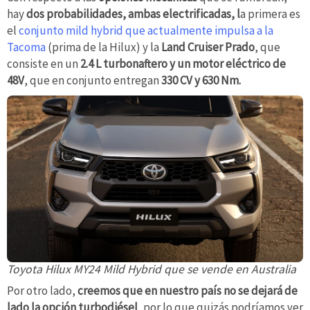
hay
dos probabilidades, ambas electrificadas, l
a primera es
el
conjunto mild hybrid que actualmente impulsa a la
Tacoma
(prima de la Hilux) y la
Land Cruiser Prado
, que
consiste en un
2.4 L turbonaftero y un motor eléctrico de
48V
, que en conjunto entregan
330 CV y 630 Nm.
Toyota Hilux MY24 Mild Hybrid que se vende en Australia
Por otro lado,
creemos que en nuestro país no se dejará de
lado la opción turbodiésel
, por lo que quizás podríamos ver