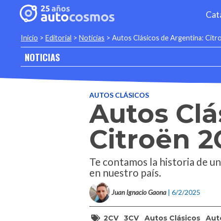
Cat
Inicio
>
Editorial
>
Noticias
>
Autos Clásicos de Argentina: Cit
NOTICIAS
AUTOS CLÁSICOS
Autos Clá
Citroën 
Te contamos la historia de u
en nuestro país.
Juan Ignacio Gaona
| 6/2/2025
2CV
3CV
Autos Clásicos
Aut