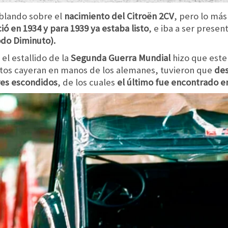
ablando sobre el
nacimiento del Citroën 2CV
, pero lo má
ió en 1934 y para 1939 ya estaba listo
, e iba a ser prese
odo Diminuto).
l estallido de la
Segunda Guerra Mundial
hizo que este
 estos cayeran en manos de los alemanes, tuvieron que
des
res escondidos
, de los cuales
el último fue encontrado e