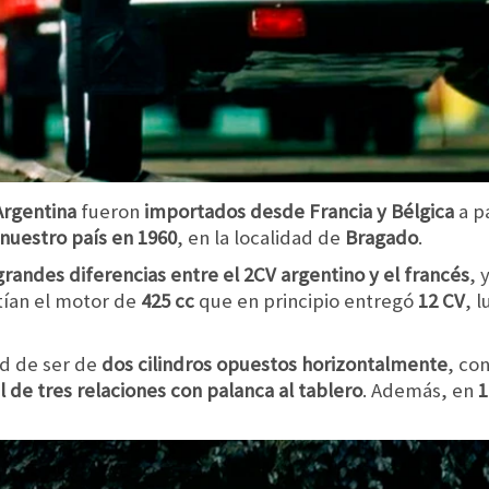
Argentina
fueron
importados desde Francia y Bélgica
a p
nuestro país en 1960
, en la localidad de
Bragado
.
grandes diferencias entre el 2CV argentino y el francés
, 
tían el motor de
425 cc
que en principio entregó
12 CV
, 
ad de ser de
dos cilindros opuestos horizontalmente
, co
 de tres relaciones con palanca al tablero
. Además, en
1