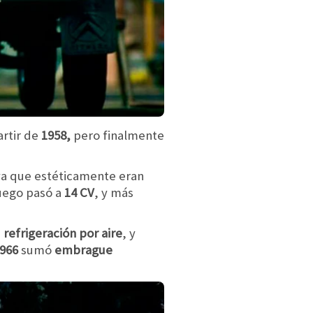
artir de
1958,
pero finalmente
ya que estéticamente eran
luego pasó a
14 CV
, y más
n
refrigeración
por aire
, y
966
sumó
embrague