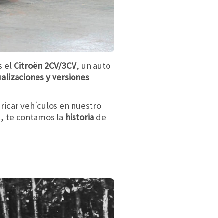
s el
Citroën 2CV/3CV
, un auto
alizaciones y versiones
bricar vehículos en nuestro
n, te contamos la
historia
de