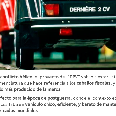
conflicto bélico
, el proyecto del
“TPV”
volvió a estar li
enclatura que hace referencia a los
caballos fiscales
, 
lo más producido de la marca.
fecto para la época de postguerra
, donde el contexto 
ecesitaba un
vehículo chico,
eficiente, y barato de mant
ercados mundiales
.