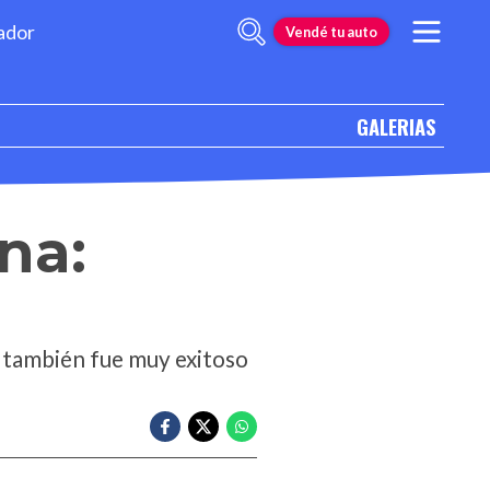
ador
Vendé tu auto
GALERIAS
na:
 también fue muy exitoso