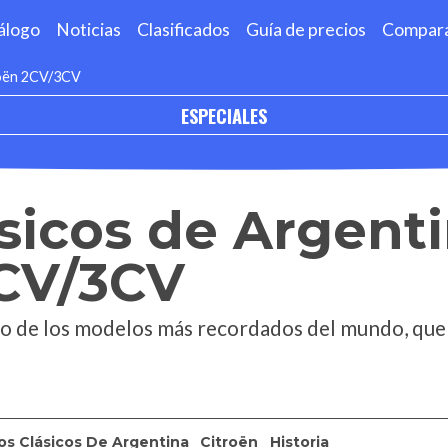
álogo
Noticias
Clasificados
Guía de precios
Compar
roën 2CV/3CV
ESPECIALES
sicos de Argenti
2CV/3CV
no de los modelos más recordados del mundo, que
os Clásicos De Argentina
Citroën
Historia