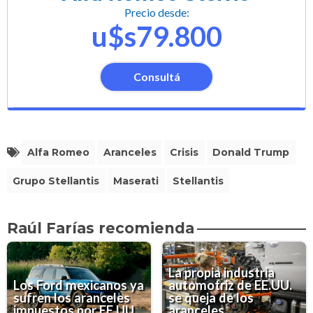
Precio desde:
u$s79.800
Consultá
Alfa Romeo
Aranceles
Crisis
Donald Trump
Grupo Stellantis
Maserati
Stellantis
Raúl Farías recomienda
La propia industria
Los Ford mexicanos ya
automotriz de EE.UU.
sufren los aranceles
se queja de los
impuestos por EE.UU
aranceles