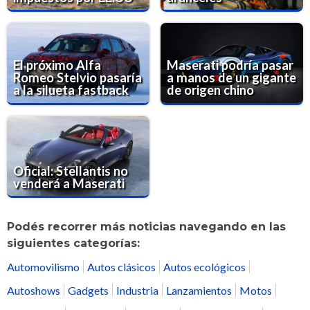
El próximo Alfa
Maserati podría pasar
Romeo Stelvio pasaría
a manos de un gigante
a la silueta fastback
de origen chino
Oficial: Stellantis no
venderá a Maserati
Podés recorrer más noticias navegando en las
siguientes categorías:
Automovilismo
Autos clásicos
Autos ecológicos
Autoshows
Gadgets
Industria
Lanzamientos
Motos