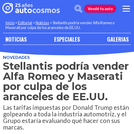
Vendé tu auto
Inicio
>
Editorial
>
Noticias
>
Stellantis podría vender Alfa Romeo y
Maserati por culpa de los aranceles de EE.UU.
NOTICIAS
ESPECIALES
GALERIAS
NOVEDADES
Stellantis podría vender
Alfa Romeo y Maserati
por culpa de los
aranceles de EE.UU.
Las tarifas impuestas por Donald Trump están
golpeando a toda la industria automotriz, y el
Grupo estaría evaluando qué hacer con sus
marcas.