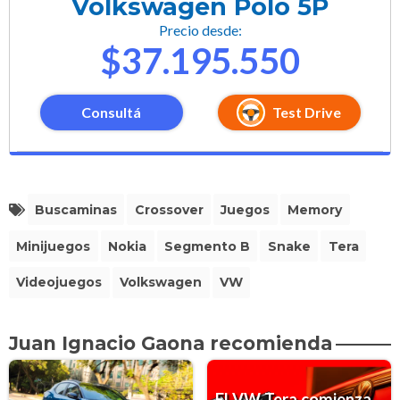
Volkswagen Polo 5P
Precio desde:
$37.195.550
Consultá
Test Drive
Buscaminas
Crossover
Juegos
Memory
Minijuegos
Nokia
Segmento B
Snake
Tera
Videojuegos
Volkswagen
VW
Juan Ignacio Gaona recomienda
El VW Tera comienza