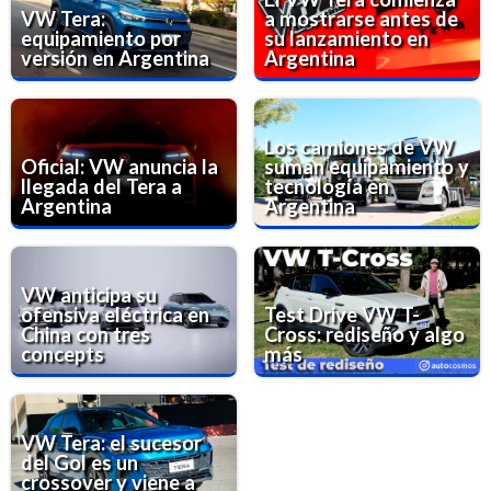
VW Tera:
a mostrarse antes de
equipamiento por
su lanzamiento en
versión en Argentina
Argentina
Los camiones de VW
Oficial: VW anuncia la
suman equipamiento y
llegada del Tera a
tecnología en
Argentina
Argentina
VW anticipa su
ofensiva eléctrica en
Test Drive VW T-
China con tres
Cross: rediseño y algo
concepts
más
VW Tera: el sucesor
del Gol es un
crossover y viene a