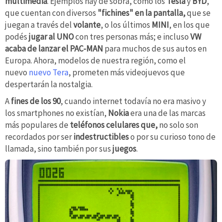
multimedia
. Ejemplos hay de sobra, como los
Tesla
y
BYD
,
que cuentan con diversos
"fichines" en la pantalla,
que se
juegan a través del
volante
, o los últimos
MINI
, en los que
podés
jugar al UNO
con tres personas más; e incluso
VW
acaba de lanzar el PAC-MAN
para muchos de sus autos en
Europa. Ahora, modelos de nuestra región, como el
nuevo
nuevo Tera
, prometen más videojuevos que
despertarán la nostalgia.
A
fines de los 90
, cuando internet todavía no era masivo y
los smartphones no existían,
Nokia
era una de las marcas
más populares de
teléfonos celulares que,
no solo son
recordados por ser
indestructibles
o por su curioso tono de
llamada, sino también por sus
juegos
.