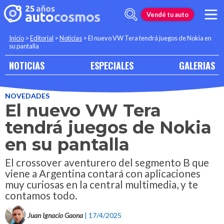
Vendé tu auto
Inicio
>
Editorial
>
Noticias
>
El nuevo VW Tera tendrá juegos de Nokia en
su pantalla
NOTICIAS
ESPECIALES
GALERIAS
NOVEDADES
El nuevo VW Tera
tendrá juegos de Nokia
en su pantalla
El crossover aventurero del segmento B que
viene a Argentina contará con aplicaciones
muy curiosas en la central multimedia, y te
contamos todo.
Juan Ignacio Gaona
| 17/4/2025