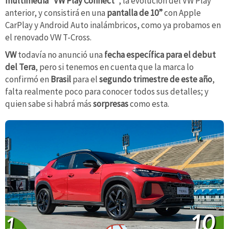
multimedia “VW Play Connect”
, la evolución del VW Play
anterior, y consistirá en una
pantalla de 10”
con Apple
CarPlay y Android Auto inalámbricos,
como ya probamos en
el renovado VW T-Cross.
VW
todavía no anunció una
fecha específica para el debut
del Tera
, pero si tenemos en cuenta que la marca lo
confirmó en
Brasil
para el
segundo trimestre de este año
,
falta realmente poco para conocer todos sus detalles; y
quien sabe si habrá más
sorpresas
como esta.
10
1