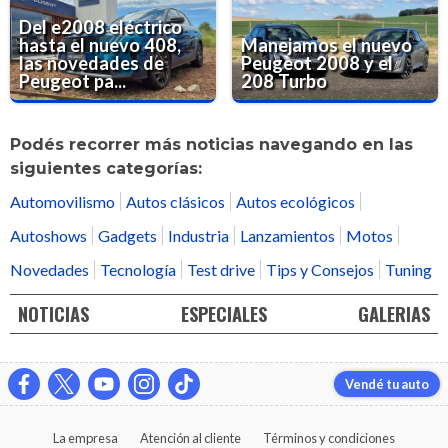
Del e2008 eléctrico
hasta el nuevo 408,
Manejamos el nuevo
las novedades de
Peugeot 2008 y el
Peugeot pa...
208 Turbo
Podés recorrer más noticias navegando en las
siguientes categorías:
Automovilismo
Autos clásicos
Autos ecológicos
Autoshows
Gadgets
Industria
Lanzamientos
Motos
Novedades
Tecnología
Test drive
Tips y Consejos
Tuning
NOTICIAS
ESPECIALES
GALERIAS
Vendé tu auto
La empresa
Atención al cliente
Términos y condiciones