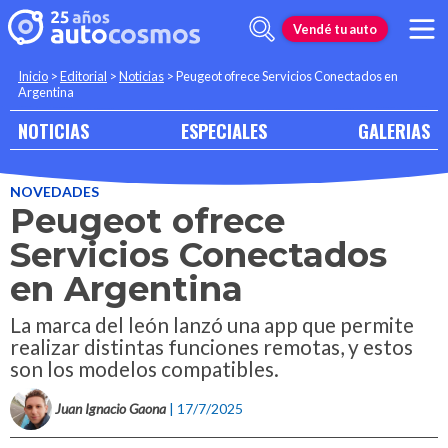
Vendé tu auto
Inicio
>
Editorial
>
Noticias
>
Peugeot ofrece Servicios Conectados en
Argentina
NOTICIAS
ESPECIALES
GALERIAS
NOVEDADES
Peugeot ofrece
Servicios Conectados
en Argentina
La marca del león lanzó una app que permite
realizar distintas funciones remotas, y estos
son los modelos compatibles.
Juan Ignacio Gaona
| 17/7/2025