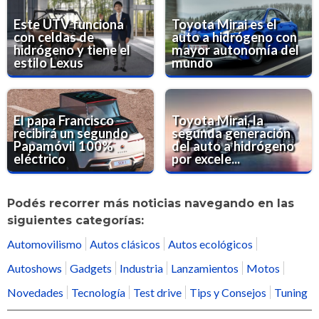
Este UTV funciona
Toyota Mirai es el
con celdas de
auto a hidrógeno con
hidrógeno y tiene el
mayor autonomía del
estilo Lexus
mundo
El papa Francisco
Toyota Mirai, la
recibirá un segundo
segunda generación
Papamóvil 100%
del auto a hidrógeno
eléctrico
por excele...
Podés recorrer más noticias navegando en las
siguientes categorías:
Automovilismo
Autos clásicos
Autos ecológicos
Autoshows
Gadgets
Industria
Lanzamientos
Motos
Novedades
Tecnología
Test drive
Tips y Consejos
Tuning