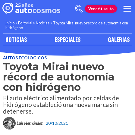
Vendé tu auto
Inicio
>
Editorial
>
Noticias
>
Toyota Mirai nuevo récord de autonomía con
hidrógeno
NOTICIAS
ESPECIALES
GALERIAS
AUTOS ECOLÓGICOS
Toyota Mirai nuevo
récord de autonomía
con hidrógeno
El auto eléctrico alimentado por celdas de
hidrógeno estableció una nueva marca sin
detenerse.
Luis Hernández
| 20/10/2021