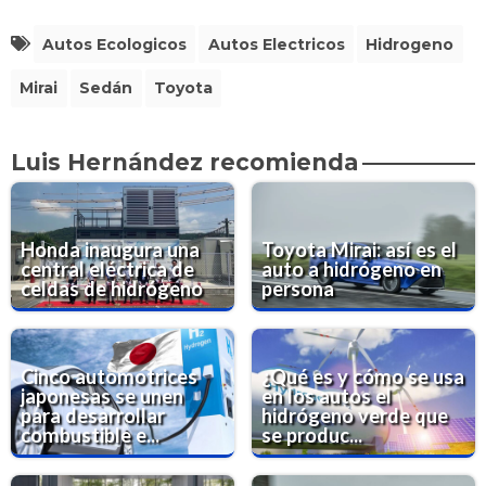
Autos Ecologicos
Autos Electricos
Hidrogeno
Mirai
Sedán
Toyota
Luis Hernández recomienda
Honda inaugura una
Toyota Mirai: así es el
central eléctrica de
auto a hidrógeno en
celdas de hidrógeno
persona
Cinco automotrices
¿Qué es y cómo se usa
japonesas se unen
en los autos el
para desarrollar
hidrógeno verde que
combustible e...
se produc...