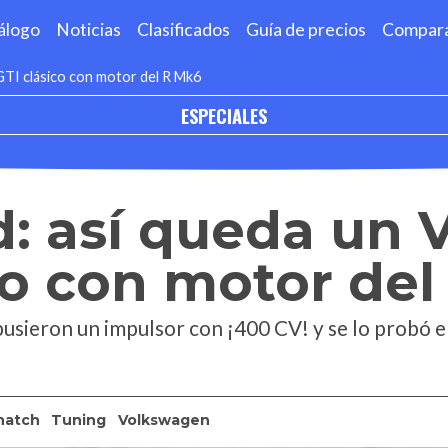
álogo
Noticias
Clasificados
Guía de precios
Compar
TI clásico con motor del R Mk6
ESPECIALES
: así queda un 
co con motor del
pusieron un impulsor con ¡400 CV! y se lo probó 
hatch
Tuning
Volkswagen