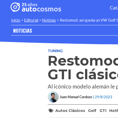
Cat
Inicio
>
Editorial
>
Noticias
>
Restomod: así queda un VW Golf G
NOTICIAS
TUNING
Restomod
GTI clási
Al icónico modelo alemán le 
Juan Manuel Cardozo
| 29/8/2023
Autos Clásicos
Golf
GTI
Hot