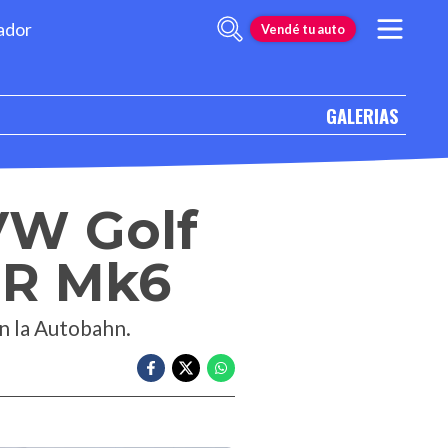
ador
Vendé tu auto
GALERIAS
VW Golf
 R Mk6
en la Autobahn.