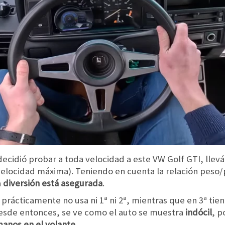
cidió probar a toda velocidad a este VW Golf GTI, llevá
velocidad máxima). Teniendo en cuenta la relación peso/
a
diversión está asegurada
.
 prácticamente no usa ni 1ª ni 2ª, mientras que en 3ª ti
sde entonces, se ve como el auto se muestra
indócil
, p
anos en el volante
.