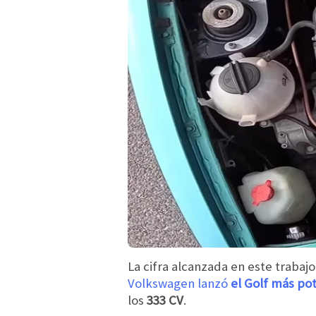
La cifra alcanzada en este traba
Volkswagen lanzó
el Golf más pot
los
333 CV
.