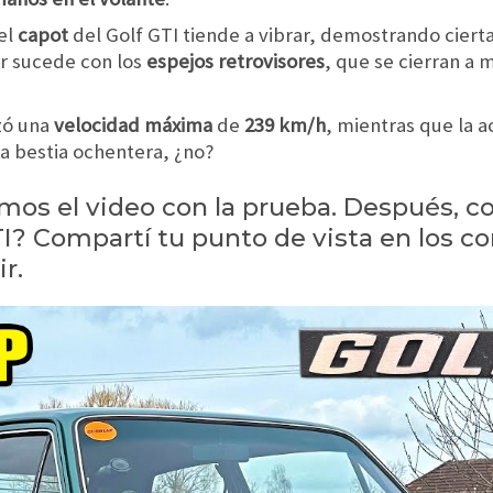
el
capot
del Golf GTI tiende a vibrar, demostrando cierta
ar sucede con los
espejos retrovisores
, que se cierran a 
nzó una
velocidad máxima
de
239 km/h
, mientras que la 
ta bestia ochentera, ¿no?
amos el video con la prueba. Después, c
I? Compartí tu punto de vista en los c
r.