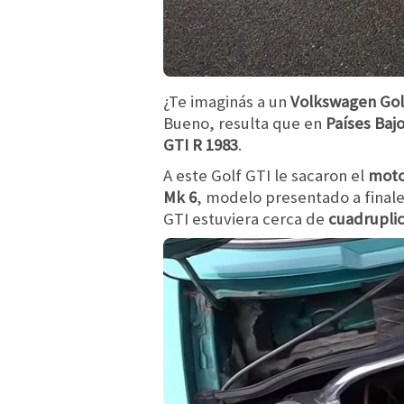
¿Te imaginás a un
Volkswagen Gol
Bueno, resulta que en
Países Baj
GTI R 1983
.
A este Golf GTI le sacaron el
moto
Mk 6
, modelo presentado a final
GTI estuviera cerca de
cuadruplic