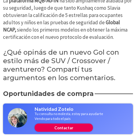
La
plataforma MQB-A0-IN
ha sido ampliamente alabada por
su seguridad, luego de que tanto Kushaq como Slavia
obtuvieran la calificación de 5 estrellas para ocupantes
adultos y niños en las pruebas de seguridad de
Global
NCAP,
siendo los primeros modelos en obtener la máxima
certificación con el nuevo protocolo de evaluación.
¿Qué opinás de un nuevo Gol con
estilo más de SUV / Crossover /
aventurero? Compartí tus
argumentos en los comentarios.
Oportunidades de compra
Natividad Zotelo
Tu consulta no molesta, estoy para ayudarte
Vendo para todo el país
Contactar