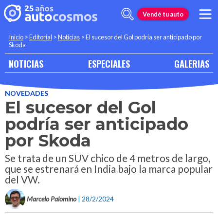
Vendé tu auto
Inicio
>
Editorial
>
Noticias
>
El sucesor del Gol podría ser anticipado por
Skoda
NOTICIAS
ESPECIALES
GALERIAS
NOVEDADES
El sucesor del Gol
podría ser anticipado
por Skoda
Se trata de un SUV chico de 4 metros de largo,
que se estrenará en India bajo la marca popular
del VW.
Marcelo Palomino
| 28/2/2024