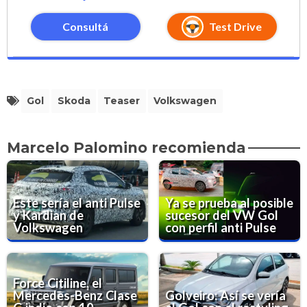
Consultá
Test Drive
Gol
Skoda
Teaser
Volkswagen
Marcelo Palomino recomienda
Este sería el anti Pulse
Ya se prueba al posible
y Kardian de
sucesor del VW Gol
Volkswagen
con perfil anti Pulse
Force Citiline, el
Mercedes-Benz Clase
Golveiro: Así se vería