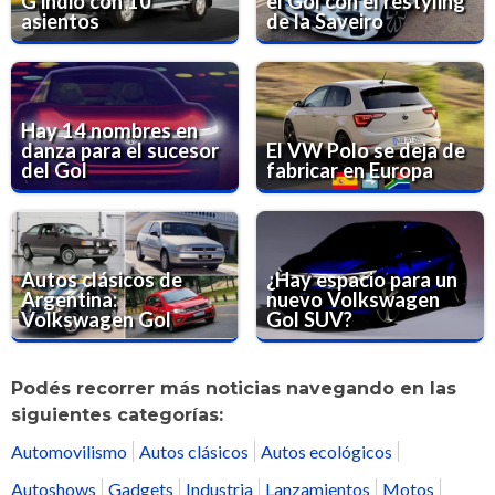
G indio con 10
el Gol con el restyling
asientos
de la Saveiro
Hay 14 nombres en
danza para el sucesor
El VW Polo se deja de
del Gol
fabricar en Europa
Autos clásicos de
¿Hay espacio para un
Argentina:
nuevo Volkswagen
Volkswagen Gol
Gol SUV?
Podés recorrer más noticias navegando en las
siguientes categorías:
Automovilismo
Autos clásicos
Autos ecológicos
Autoshows
Gadgets
Industria
Lanzamientos
Motos