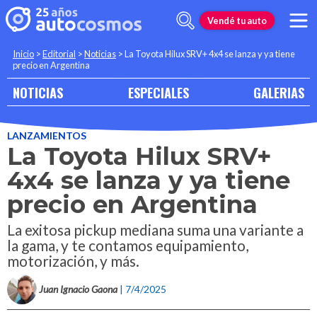
Vendé tu auto
Inicio
>
Editorial
>
Noticias
>
La Toyota Hilux SRV+ 4x4 se lanza y ya tiene
precio en Argentina
NOTICIAS
ESPECIALES
GALERIAS
LANZAMIENTOS
La Toyota Hilux SRV+
4x4 se lanza y ya tiene
precio en Argentina
La exitosa pickup mediana suma una variante a
la gama, y te contamos equipamiento,
motorización, y más.
Juan Ignacio Gaona
| 7/4/2025