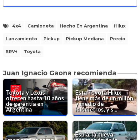
4x4
Camioneta
Hecho En Argentina
Hilux
Lanzamiento
Pickup
Pickup Mediana
Precio
SRV+
Toyota
Juan Ignacio Gaona recomienda
Toyota y Lexus
Esta Toyota Hilux
ofrecen hasta 10 años
tiene más de un millón
de garantía en
y medio de
Argentina
kilómetros, y s...
Espía: la nueva