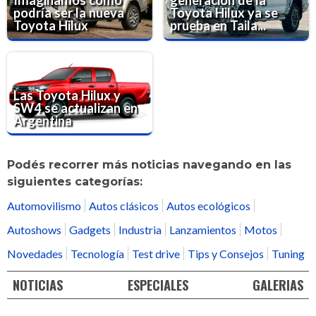
Imaginamos cómo
generación de la
podría ser la nueva
Toyota Hilux ya se
Toyota Hilux
prueba en Taila...
Las Toyota Hilux y
SW4 se actualizan en
Argentina
Podés recorrer más noticias navegando en las
siguientes categorías:
Automovilismo
Autos clásicos
Autos ecológicos
Autoshows
Gadgets
Industria
Lanzamientos
Motos
Novedades
Tecnología
Test drive
Tips y Consejos
Tuning
NOTICIAS
ESPECIALES
GALERIAS