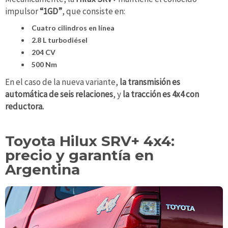
impulsor
“1GD”
, que consiste en:
Cuatro cilindros en línea
2.8 L turbodiésel
204 CV
500 Nm
En el caso de la nueva variante,
la transmisión es
automática de seis relaciones
, y
la tracción es 4x4 con
reductora.
Toyota Hilux SRV+ 4x4:
precio y garantía en
Argentina