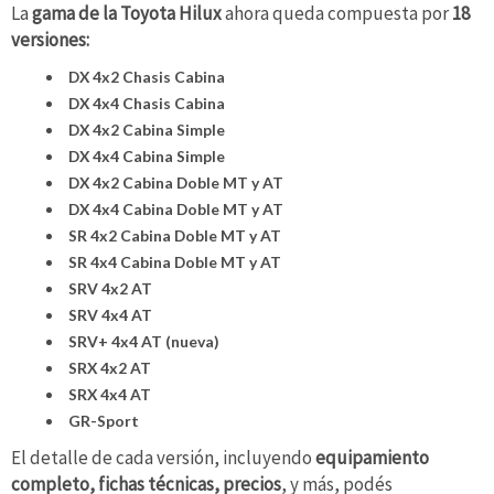
La
gama de la Toyota Hilux
ahora queda compuesta por
18
versiones:
DX 4x2 Chasis Cabina
DX 4x4 Chasis Cabina
DX 4x2 Cabina Simple
DX 4x4 Cabina Simple
DX 4x2 Cabina Doble MT y AT
DX 4x4 Cabina Doble MT y AT
SR 4x2 Cabina Doble MT y AT
SR 4x4 Cabina Doble MT y AT
SRV 4x2 AT
SRV 4x4 AT
SRV+ 4x4 AT (nueva)
SRX 4x2 AT
SRX 4x4 AT
GR-Sport
El detalle de cada versión, incluyendo
equipamiento
completo, fichas técnicas, precios
, y más, podés