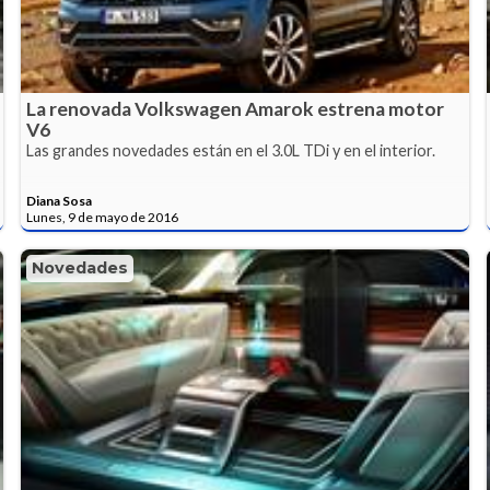
La renovada Volkswagen Amarok estrena motor
V6
Las grandes novedades están en el 3.0L TDi y en el interior.
Diana Sosa
Lunes, 9 de mayo de 2016
Novedades