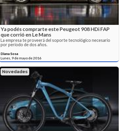
Ya podés comprarte este Peugeot 908 HDi FAP
que corrió en Le Mans
La empresa te proveerá del soporte tecnológico necesario
por período de dos años.
Diana Sosa
Lunes, 9 de mayo de 2016
Novedades