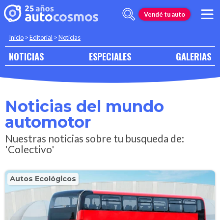
Vendé tu auto
Inicio
>
Editorial
>
Noticias
NOTICIAS
ESPECIALES
GALERIAS
Noticias del mundo
automotor
Nuestras noticias sobre tu busqueda de:
'Colectivo'
Autos Ecológicos