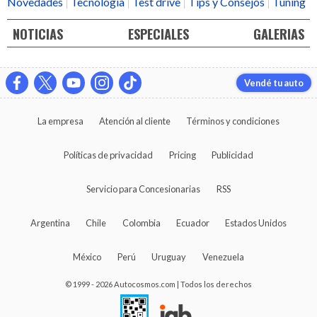
Novedades
Tecnología
Test drive
Tips y Consejos
Tuning
NOTICIAS
ESPECIALES
GALERIAS
Vendé tu auto
La empresa
Atención al cliente
Términos y condiciones
Políticas de privacidad
Pricing
Publicidad
Servicio para Concesionarias
RSS
Argentina
Chile
Colombia
Ecuador
Estados Unidos
México
Perú
Uruguay
Venezuela
© 1999 - 2026 Autocosmos.com | Todos los derechos