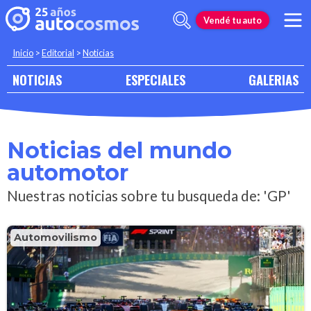
Vendé tu auto
Inicio
>
Editorial
>
Noticias
NOTICIAS
ESPECIALES
GALERIAS
Noticias del mundo
automotor
Nuestras noticias sobre tu busqueda de: 'GP'
Automovilismo