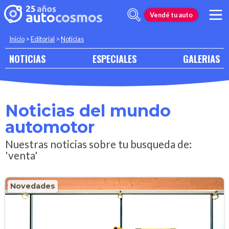
Vendé tu auto
Inicio
>
Editorial
>
Noticias
NOTICIAS
ESPECIALES
GALERIAS
Noticias del mundo
automotor
Nuestras noticias sobre tu busqueda de:
'venta'
Novedades