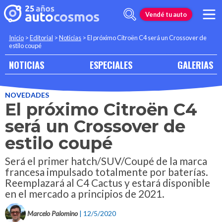
Vendé tu auto
Inicio
>
Editorial
>
Noticias
>
El próximo Citroën C4 será un Crossover de
estilo coupé
NOTICIAS
ESPECIALES
GALERIAS
NOVEDADES
El próximo Citroën C4
será un Crossover de
estilo coupé
Será el primer hatch/SUV/Coupé de la marca
francesa impulsado totalmente por baterías.
Reemplazará al C4 Cactus y estará disponible
en el mercado a principios de 2021.
Marcelo Palomino
| 12/5/2020