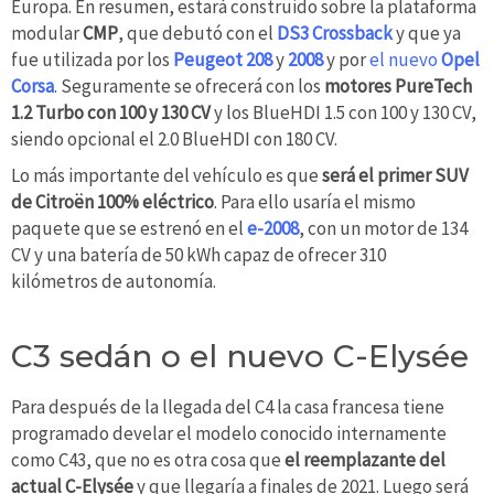
Europa. En resumen, estará construido sobre la plataforma
modular
CMP
, que debutó con el
DS3 Crossback
y que ya
fue utilizada por los
Peugeot 208
y
2008
y por
el nuevo
Opel
Corsa
. Seguramente se ofrecerá con los
motores PureTech
1.2 Turbo con 100 y 130 CV
y los BlueHDI 1.5 con 100 y 130 CV,
siendo opcional el 2.0 BlueHDI con 180 CV.
Lo más importante del vehículo es que
será el primer SUV
de Citroën 100% eléctrico
. Para ello usaría el mismo
paquete que se estrenó en el
e-2008
, con un motor de 134
CV y una batería de 50 kWh capaz de ofrecer 310
kilómetros de autonomía.
C3 sedán o el nuevo C-Elysée
Para después de la llegada del C4 la casa francesa tiene
programado develar el modelo conocido internamente
como C43, que no es otra cosa que
el reemplazante del
actual C-Elysée
y que llegaría a finales de 2021. Luego será