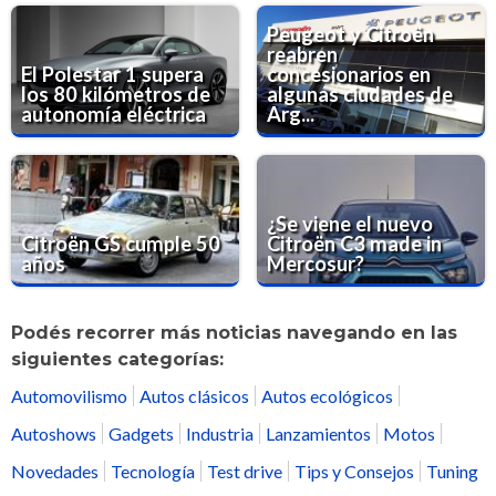
Peugeot y Citroën
reabren
El Polestar 1 supera
concesionarios en
los 80 kilómetros de
algunas ciudades de
autonomía eléctrica
Arg...
¿Se viene el nuevo
Citroën GS cumple 50
Citroën C3 made in
años
Mercosur?
Podés recorrer más noticias navegando en las
siguientes categorías:
Automovilismo
Autos clásicos
Autos ecológicos
Autoshows
Gadgets
Industria
Lanzamientos
Motos
Novedades
Tecnología
Test drive
Tips y Consejos
Tuning