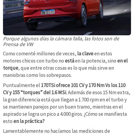
Porque algunos días la cámara falla, las fotos son de
Prensa de VW
Como comenté millones de veces,
la clave
en estos
motores chicos con turbo no
está
en la potencia, sino
en el
torque
, que entre otras cosas es lo que más sirve en
maniobras como los sobrepasos.
Puntualmente el
170TSi ofrece 101 CV y 170 Nm Vs los 110
CV y 155 “torques” del 1.6 MSi
. Además de esos 15 Nm extra,
la gran diferencia está que llegan a 1.700 rpm en el turbo y
se mantienen parejos por un buen tramo, mientras en el
aspirado se logra un pico a 4.000 giros. ¿Cómo se manifiesta
esto
en la práctica?
Lamentablemente no hacíamos las mediciones de