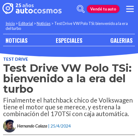
Vendé tu auto
Inicio
>
Editorial
>
Noticias
>
Test Drive VW Polo TSi: bienvenido a la era
del turbo
NOTICIAS
ESPECIALES
GALERIAS
TEST DRIVE
Test Drive VW Polo TSi:
bienvenido a la era del
turbo
Finalmente el hatchback chico de Volkswagen
tiene el motor que se merece, y estrena la
combinación del 170TSi con caja automática.
Hernando Calaza
| 25/4/2024