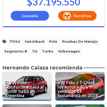
$37.195.550
Consultá
Test Drive
170tsi
Hatchback
Polo
Pruebas De Manejo
Segmento B
Tsi
Turbo
Volkswagen
Hernando Calaza recomienda
El VW Polo
VW Polo y T-Cross,
Comfortline pasa al
los autos y SUV más
motor turbo en
vendidos de
Argentina
Sudamérica en 2024