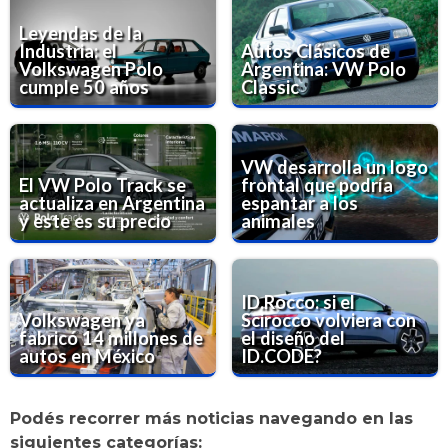
Leyendas de la
Industria: el
Autos Clásicos de
Volkswagen Polo
Argentina: VW Polo
cumple 50 años
Classic
VW desarrolla un logo
El VW Polo Track se
frontal que podría
actualiza en Argentina
espantar a los
y este es su precio
animales
ID.Rocco: si el
Volkswagen ya
Scirocco volviera con
fabricó 14 millones de
el diseño del
autos en México
ID.CODE?
Podés recorrer más noticias navegando en las
siguientes categorías: