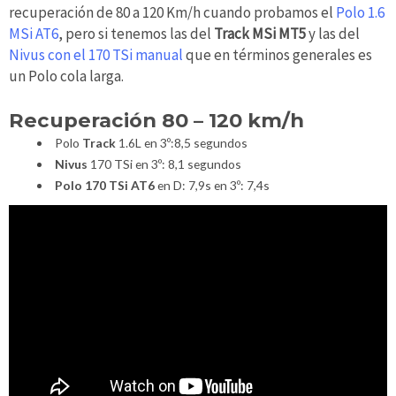
recuperación de 80 a 120 Km/h cuando probamos el
Polo 1.6
MSi AT6
, pero si tenemos las del
Track MSi MT5
y las del
Nivus con el 170 TSi manual
que en términos generales es
un Polo cola larga.
Recuperación 80 – 120 km/h
Polo
Track
1.6L en 3º:8,5 segundos
Nivus
170 TSi en 3º: 8,1 segundos
Polo 170 TSi AT6
en D: 7,9s en 3º: 7,4s