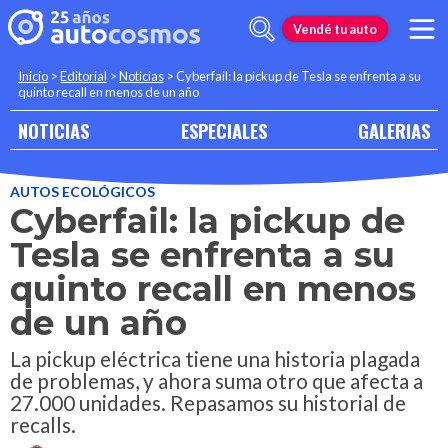
Vendé tu auto
Inicio
>
Editorial
>
Noticias
>
Cyberfail: la pickup de Tesla se enfrenta a su
quinto recall en menos de un año
NOTICIAS
ESPECIALES
GALERIAS
AUTOS ECOLÓGICOS
Cyberfail: la pickup de
Tesla se enfrenta a su
quinto recall en menos
de un año
La pickup eléctrica tiene una historia plagada
de problemas, y ahora suma otro que afecta a
27.000 unidades. Repasamos su historial de
recalls.