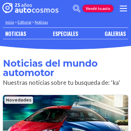
Vendé tu auto
Inicio
>
Editorial
>
Noticias
NOTICIAS
ESPECIALES
GALERIAS
Noticias del mundo
automotor
Nuestras noticias sobre tu busqueda de: 'ka'
Novedades