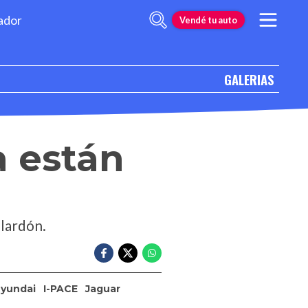
ador
Vendé tu auto
GALERIAS
a están
alardón.
yundai
I-PACE
Jaguar