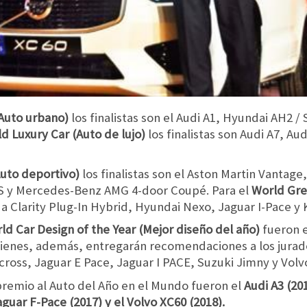
Auto urbano)
los finalistas son el Audi A1, Hyundai AH2 /
d Luxury Car (Auto de lujo)
los finalistas son Audi A7, A
uto deportivo)
los finalistas son el Aston Martin Vanta
S y Mercedes-Benz AMG 4-door Coupé. Para el
World Gre
da Clarity Plug-In Hybrid, Hyundai Nexo, Jaguar I-Pace y K
ld Car Design of the Year (Mejor diseño del año)
fueron e
ienes, además, entregarán recomendaciones a los jurados
ircross, Jaguar E Pace, Jaguar I PACE, Suzuki Jimny y Volv
premio al Auto del Año en el Mundo fueron el
Audi A3 (20
aguar F-Pace (2017) y el Volvo XC60 (2018).