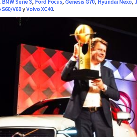
,
BMW Serie 3
,
Ford Focus
,
Genesis G70
,
Hyundai Nexo
,
o S60/V60
y
Volvo XC40
.