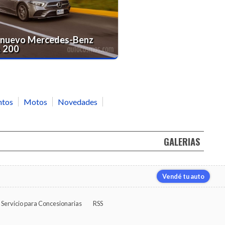
 nuevo Mercedes-Benz
A 200
ntos
Motos
Novedades
GALERIAS
Vendé tu auto
Servicio para Concesionarias
RSS