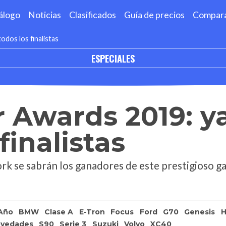
álogo
Noticias
Clasificados
Guía de precios
Compar
dos los finalistas
ESPECIALES
 Awards 2019: y
finalistas
rk se sabrán los ganadores de este prestigioso g
Año
BMW
Clase A
E-Tron
Focus
Ford
G70
Genesis
H
vedades
S90
Serie 3
Suzuki
Volvo
XC40