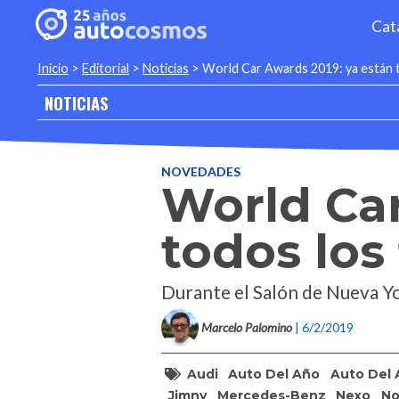
Cat
Inicio
>
Editorial
>
Noticias
>
World Car Awards 2019: ya están to
NOTICIAS
NOVEDADES
World Car
todos los 
Durante el Salón de Nueva Yo
Marcelo Palomino
| 6/2/2019
Audi
Auto Del Año
Auto Del 
Jimny
Mercedes-Benz
Nexo
No