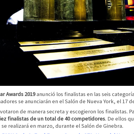
ar Awards 2019
anunció los finalistas en las seis catego
nadores se anunciarán en el Salón de Nueva York, el 17 de
votaron de manera secreta y escogieron los finalistas. Pa
iez finalistas de un total de 40 competidores
. De ellos q
e se realizará en marzo, durante el Salón de Ginebra.