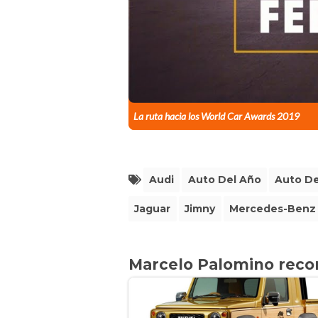
La ruta hacia los World Car Awards 2019
Audi
Auto Del Año
Auto De
Jaguar
Jimny
Mercedes-Benz
Marcelo Palomino rec