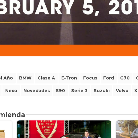
l Año
BMW
Clase A
E-Tron
Focus
Ford
G70
Nexo
Novedades
S90
Serie 3
Suzuki
Volvo
X
omienda