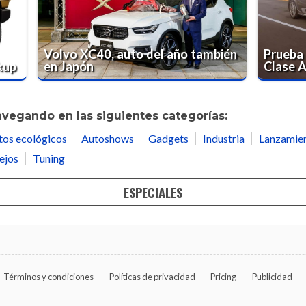
Volvo XC40, auto del año también
Prueba
kup
en Japón
Clase 
avegando en las siguientes categorías:
tos ecológicos
Autoshows
Gadgets
Industria
Lanzamie
ejos
Tuning
ESPECIALES
Términos y condiciones
Políticas de privacidad
Pricing
Publicidad