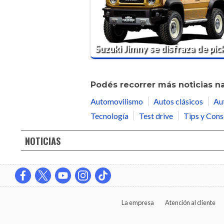
Suzuki Jimny se disfraza de pic
Podés recorrer más noticias n
Automovilismo
Autos clásicos
Au
Tecnología
Test drive
Tips y Cons
NOTICIAS
La empresa
Atención al cliente