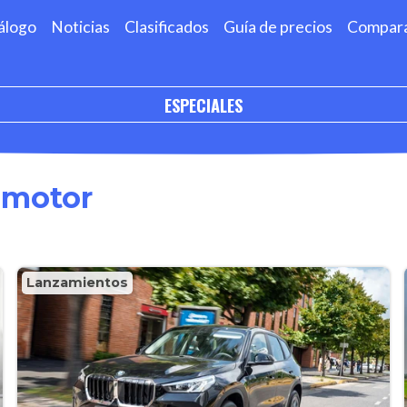
álogo
Noticias
Clasificados
Guía de precios
Compar
ESPECIALES
omotor
Lanzamientos