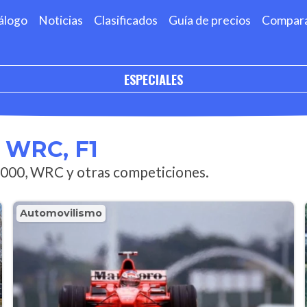
álogo
Noticias
Clasificados
Guía de precios
Compar
ESPECIALES
 WRC, F1
2000, WRC y otras competiciones.
Automovilismo