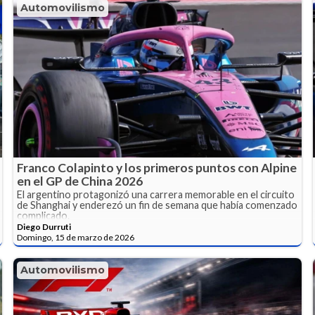
Automovilismo
Franco Colapinto y los primeros puntos con Alpine
en el GP de China 2026
El argentino protagonizó una carrera memorable en el circuito
de Shanghai y enderezó un fin de semana que había comenzado
complicado.
Diego Durruti
Domingo, 15 de marzo de 2026
Automovilismo