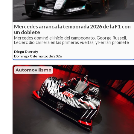
Mercedes arranca la temporada 2026 de la F1 con
un doblete
Mercedes dominó el inicio del campeonato. George Russell,
Leclerc dió carrera en las primeras vueltas, y Ferrari promete
Diego Durruty
Domingo, 8 de marzo de 2026
Automovilismo