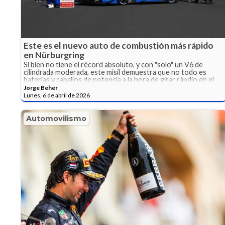
Este es el nuevo auto de combustión más rápido
en Nürburgring
Si bien no tiene el récord absoluto, y con "solo" un V6 de
cilindrada moderada, este misil demuestra que no todo es
baterías y caballos de potencia a la hora de girar rápdio en el
Infierno Verde
Jorge Beher
Lunes, 6 de abril de 2026
Automovilismo