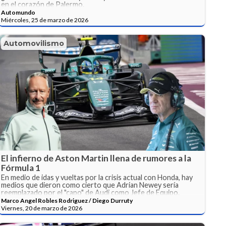
en el corazón de Palermo.
Automundo
Miércoles, 25 de marzo de 2026
Automovilismo
El infierno de Aston Martin llena de rumores a la
Fórmula 1
En medio de idas y vueltas por la crisis actual con Honda, hay
medios que dieron como cierto que Adrian Newey sería
reemplazado por el "capo" de Audi como Jefe de Equipo.
Marco Angel Robles Rodriguez / Diego Durruty
Viernes, 20 de marzo de 2026