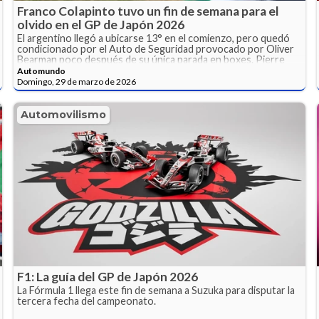
Franco Colapinto tuvo un fin de semana para el
olvido en el GP de Japón 2026
El argentino llegó a ubicarse 13° en el comienzo, pero quedó
condicionado por el Auto de Seguridad provocado por Oliver
Bearman poco después de su única parada en boxes. Pierre
Gasly, su compañero de equipo, finalizó séptimo.
Automundo
Domingo, 29 de marzo de 2026
Automovilismo
F1: La guía del GP de Japón 2026
La Fórmula 1 llega este fin de semana a Suzuka para disputar la
tercera fecha del campeonato.