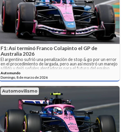
F1: Así terminó Franco Colapinto el GP de
Australia 2026
El argentino sufrió una penalización de stop & go por un error
en el procedimiento de largada, pero aun así mostró un manejo
sólido y dejó señales alentadoras para el futuro del equipo
francés.
Automundo
Domingo, 8 de marzo de 2026
Automovilismo