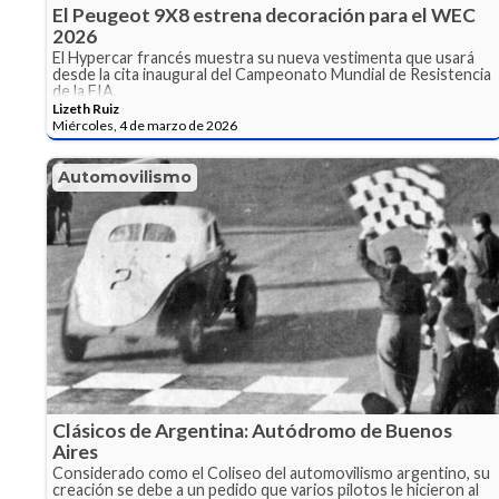
El Peugeot 9X8 estrena decoración para el WEC
2026
El Hypercar francés muestra su nueva vestimenta que usará
desde la cita inaugural del Campeonato Mundial de Resistencia
de la FIA.
Lizeth Ruiz
Miércoles, 4 de marzo de 2026
Automovilismo
Clásicos de Argentina: Autódromo de Buenos
Aires
Considerado como el Coliseo del automovilismo argentino, su
creación se debe a un pedido que varios pilotos le hicieron al