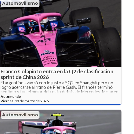
Automovilismo
Franco Colapinto entra en la Q2 de clasificación
sprint de China 2026
El argentino avanzó con lo justo a SQ2 en Shanghái pero no
logró acercarse al ritmo de Pierre Gasly. El francés terminó
séptimo y fue el mejor del resto detrás de Mercedes, McLaren
y Ferrari.
Automundo
Viernes, 13 de marzo de 2026
Automovilismo