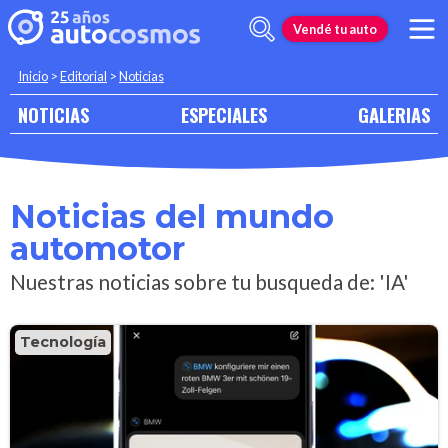
Vendé tu auto
Inicio
>
Editorial
>
Noticias
NOTICIAS
ESPECIALES
GALERIAS
Noticias del mundo
automotor
Nuestras noticias sobre tu busqueda de: 'IA'
Tecnología