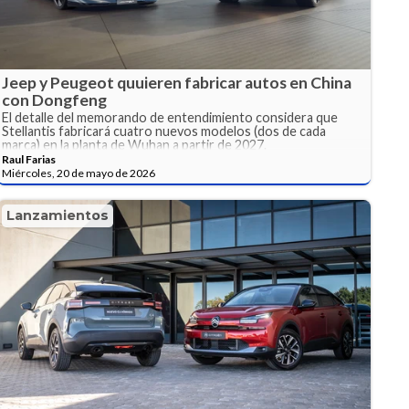
Jeep y Peugeot quuieren fabricar autos en China
con Dongfeng
El detalle del memorando de entendimiento considera que
Stellantis fabricará cuatro nuevos modelos (dos de cada
marca) en la planta de Wuhan a partir de 2027.
Raul Farias
Miércoles, 20 de mayo de 2026
Lanzamientos