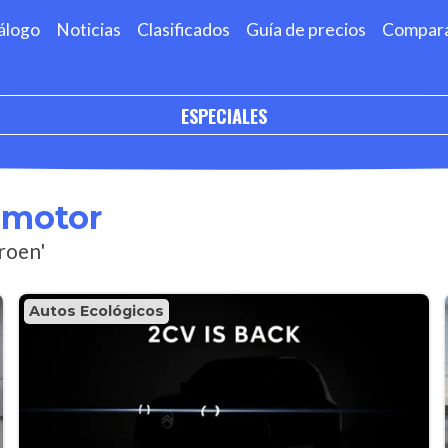
álogo
Noticias
Clasificados
Guía de precios
Compar
ESPECIALES
omotor
roen'
Autos Ecológicos