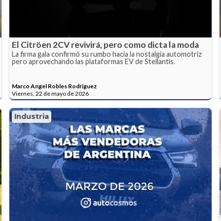
El Citröen 2CV revivirá, pero como dicta la moda
La firma gala confirmó su rumbo hacia la nostalgia automotriz
pero aprovechando las plataformas EV de Stellantis.
Marco Angel Robles Rodriguez
Viernes, 22 de mayo de 2026
Industria