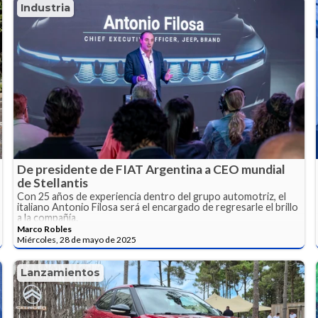
Industria
De presidente de FIAT Argentina a CEO mundial
de Stellantis
Con 25 años de experiencia dentro del grupo automotriz, el
italiano Antonio Filosa será el encargado de regresarle el brillo
a la compañía.
Marco Robles
Miércoles, 28 de mayo de 2025
Lanzamientos