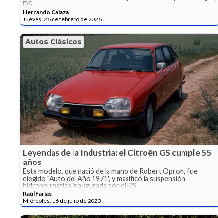
DS.
Hernando Calaza
Jueves, 26 de febrero de 2026
Autos Clásicos
Leyendas de la Industria: el Citroën GS cumple 55
años
Este modelo, que nació de la mano de Robert Opron, fue
elegido "Auto del Año 1971", y masificó la suspensión
hidroneumática inaugurada por el DS.
Raúl Farías
Miércoles, 16 de julio de 2025