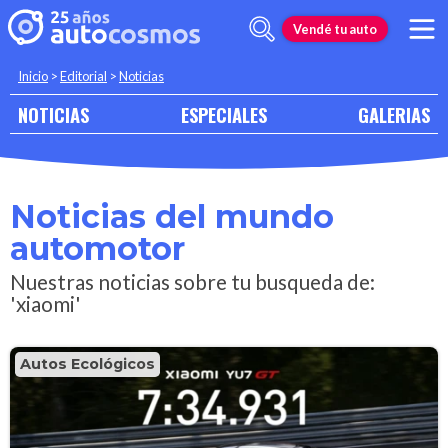
Vendé tu auto
Inicio
>
Editorial
>
Noticias
NOTICIAS
ESPECIALES
GALERIAS
Noticias del mundo
automotor
Nuestras noticias sobre tu busqueda de:
'xiaomi'
Autos Ecológicos