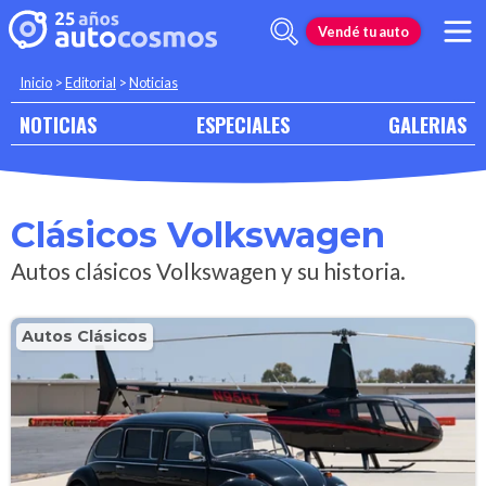
Vendé tu auto
Inicio
>
Editorial
>
Noticias
NOTICIAS
ESPECIALES
GALERIAS
Clásicos Volkswagen
Autos clásicos Volkswagen y su historia.
Autos Clásicos