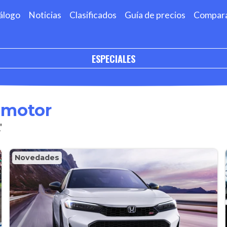
álogo
Noticias
Clasificados
Guía de precios
Compar
ESPECIALES
omotor
'
Novedades