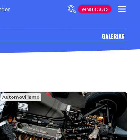
ador
Vendé tu auto
GALERIAS
Automovilismo