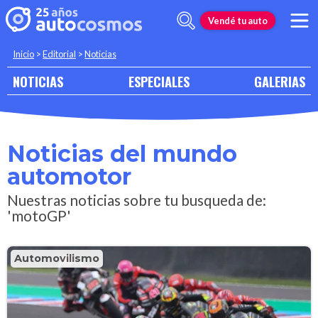
Vendé tu auto
Inicio
>
Editorial
>
Noticias
NOTICIAS
ESPECIALES
GALERIAS
Noticias del mundo
automotor
Nuestras noticias sobre tu busqueda de:
'motoGP'
Automovilismo