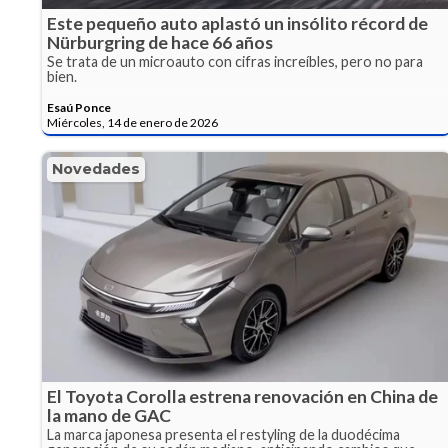
Este pequeño auto aplastó un insólito récord de
Nürburgring de hace 66 años
Se trata de un microauto con cifras increíbles, pero no para
bien.
Esaú Ponce
Miércoles, 14 de enero de 2026
Novedades
El Toyota Corolla estrena renovación en China de
la mano de GAC
La marca japonesa presenta el restyling de la duodécima