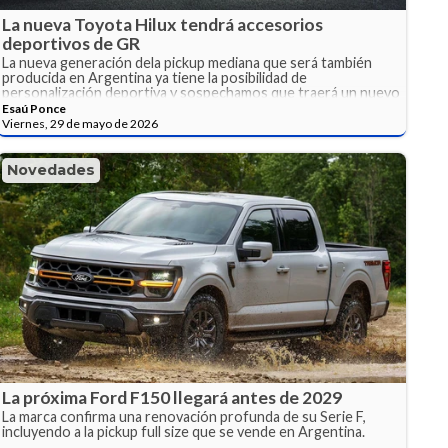
La nueva Toyota Hilux tendrá accesorios
deportivos de GR
La nueva generación dela pickup mediana que será también
producida en Argentina ya tiene la posibilidad de
personalización deportiva y sospechamos que traerá un nuevo
desarrollo más deportivo.
Esaú Ponce
Viernes, 29 de mayo de 2026
Novedades
La próxima Ford F150 llegará antes de 2029
La marca confirma una renovación profunda de su Serie F,
incluyendo a la pickup full size que se vende en Argentina.