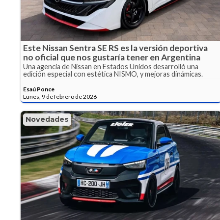
Este Nissan Sentra SE RS es la versión deportiva
no oficial que nos gustaría tener en Argentina
Una agencia de Nissan en Estados Unidos desarrolló una
edición especial con estética NISMO, y mejoras dinámicas.
Esaú Ponce
Lunes, 9 de febrero de 2026
Novedades