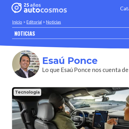
Cat
Inicio
>
Editorial
>
Noticias
NOTICIAS
Esaú Ponce
Lo que Esaú Ponce nos cuenta de
Tecnología