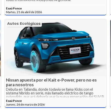
Esaú Ponce
Martes, 21 de abril de 2026
Autos Ecológicos
Nissan apuesta por el Kait e-Power, pero no es
para nosotros
Debuta en Tailandia, donde todavía se llama Kicks con el
sistema híbrido en serie, más llamado eléctrico de tango
extendido, que acá debería usar la nueva generación del SUV B.
Esaú Ponce
Jueves, 26 de marzo de 2026