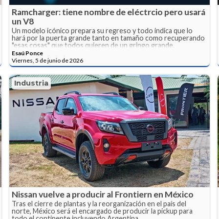
Ramcharger: tiene nombre de eléctrcio pero usará
un V8
Un modelo icónico prepara su regreso y todo indica que lo
hará por la puerta grande tanto en tamaño como recuperando
"esas cosas" que todos quieren de un gringo grande.
Esaú Ponce
Viernes, 5 de junio de 2026
Industria
Nissan vuelve a producir al Frontiern en México
Tras el cierre de plantas y la reorganización en el país del
norte, México será el encargado de producir la pickup para
todo el continente incluyendo Argentina.