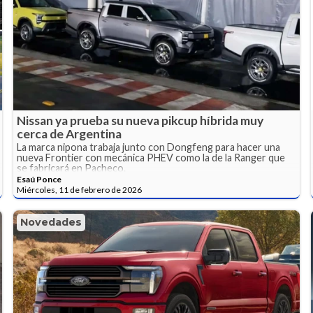
Nissan ya prueba su nueva pikcup híbrida muy
cerca de Argentina
La marca nipona trabaja junto con Dongfeng para hacer una
nueva Frontier con mecánica PHEV como la de la Ranger que
se fabricará en Pacheco.
Esaú Ponce
Miércoles, 11 de febrero de 2026
Novedades