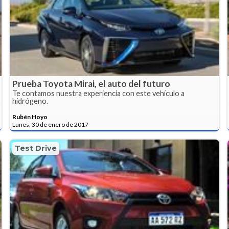
Prueba Toyota Mirai, el auto del futuro
Te contamos nuestra experiencia con este vehículo a
hidrógeno.
Rubén Hoyo
Lunes, 30 de enero de 2017
Test Drive