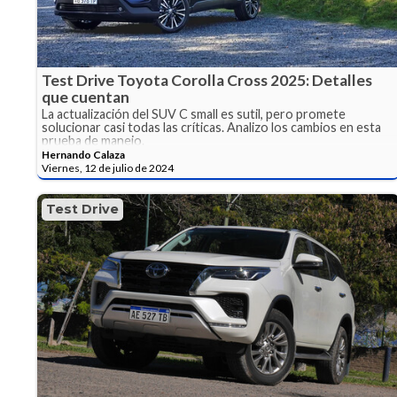
Test Drive Toyota Corolla Cross 2025: Detalles
que cuentan
La actualización del SUV C small es sutil, pero promete
solucionar casi todas las críticas. Analizo los cambios en esta
prueba de manejo.
Hernando Calaza
Viernes, 12 de julio de 2024
Test Drive