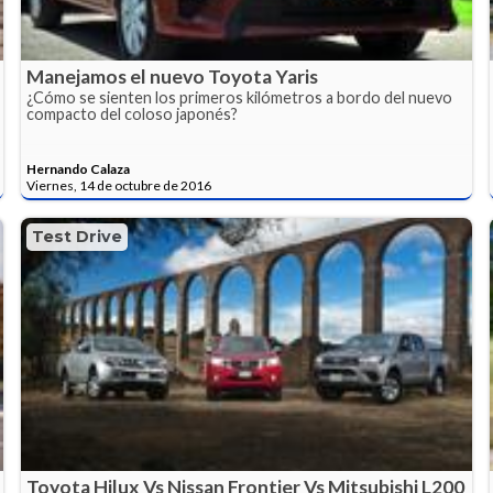
Manejamos el nuevo Toyota Yaris
¿Cómo se sienten los primeros kilómetros a bordo del nuevo
compacto del coloso japonés?
Hernando Calaza
Viernes, 14 de octubre de 2016
Test Drive
Toyota Hilux Vs Nissan Frontier Vs Mitsubishi L200