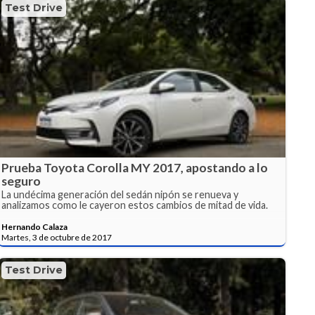
Test Drive
Prueba Toyota Corolla MY 2017, apostando a lo
seguro
La undécima generación del sedán nipón se renueva y
analizamos como le cayeron estos cambios de mitad de vida.
Hernando Calaza
Martes, 3 de octubre de 2017
Test Drive