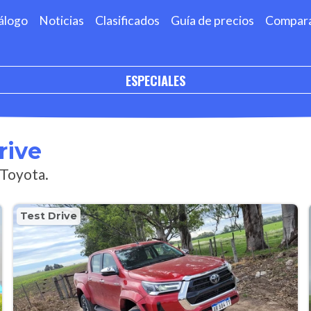
álogo
Noticias
Clasificados
Guía de precios
Compar
ESPECIALES
rive
 Toyota.
Test Drive