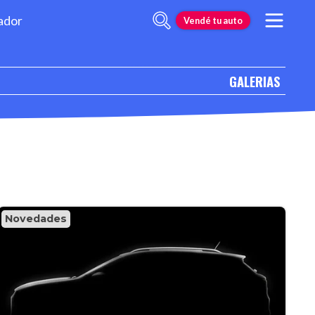
ador
Vendé tu auto
GALERIAS
Novedades