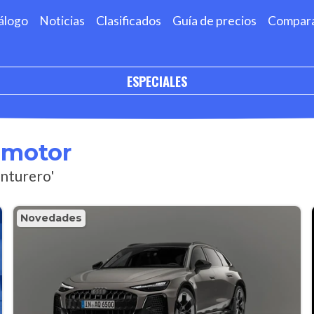
álogo
Noticias
Clasificados
Guía de precios
Compar
ESPECIALES
omotor
enturero'
Novedades