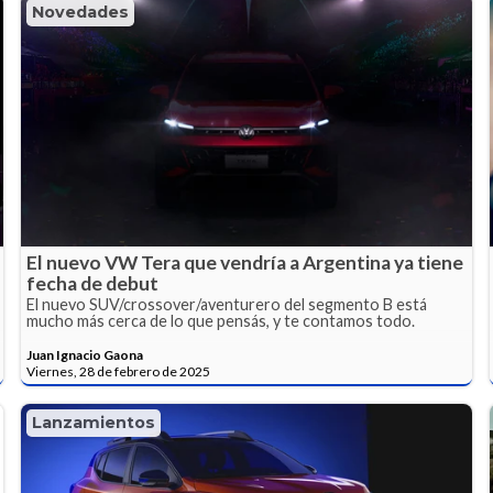
Novedades
El nuevo VW Tera que vendría a Argentina ya tiene
fecha de debut
El nuevo SUV/crossover/aventurero del segmento B está
mucho más cerca de lo que pensás, y te contamos todo.
Juan Ignacio Gaona
Viernes, 28 de febrero de 2025
Lanzamientos