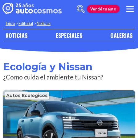
Vendé tu auto
Inicio
>
Editorial
>
Noticias
NOTICIAS
ESPECIALES
GALERIAS
Ecología y Nissan
¿Como cuida el ambiente tu Nissan?
Autos Ecológicos